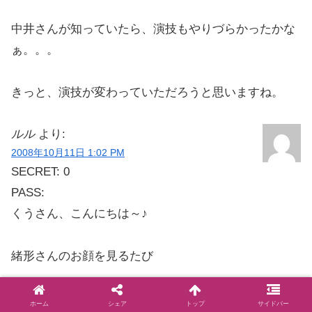
中井さんが知っていたら、演技もやりづらかったかな
ぁ。。。
きっと、演技が変わっていただろうと思いますね。
ルル
より:
2008年10月11日 1:02 PM
SECRET: 0
PASS:
くうさん、こんにちは～♪
緒形さんのお顔を見るたび
ウルウルしてしまい(/ヘ￣､)ｸﾞｽﾝ
ホーム
シェア
トップ
サイドバー