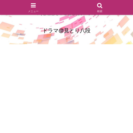
ドラマのシーンとセリフを切り取ったあらすじレビュー(復習ネタ
メニュー
検索
バレ)と感想を中心としたブログです
ドラマ@見とり八段