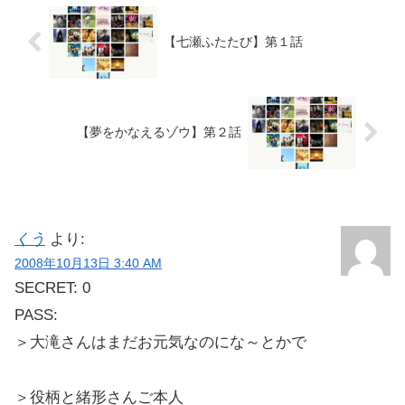
【七瀬ふたたび】第１話
【夢をかなえるゾウ】第２話
くう
より:
2008年10月13日 3:40 AM
SECRET: 0
PASS:
＞大滝さんはまだお元気なのにな～とかで
＞役柄と緒形さんご本人