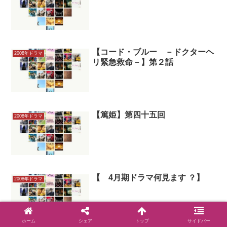
【コード・ブルー －ドクターヘ
2008年ドラマ
リ緊急救命－】第２話
【篤姫】第四十五回
2008年ドラマ
【 4月期ドラマ何見ます ？】
2008年ドラマ
ホーム
シェア
トップ
サイドバー