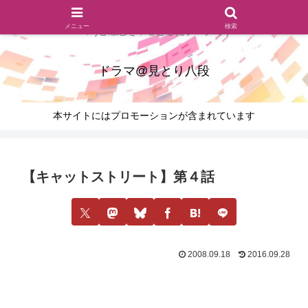
ドラマのシーンとセリフを切り取ったあらすじレビュー(復習ネタ
メニュー
検索
バレ)と感想を中心としたブログです
ドラマ@見とり八段
本サイトにはプロモーションが含まれています
【キャットストリート】第４話
2008.09.18
2016.09.28