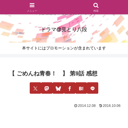
ドラマのシーンとセリフを切り取ったあらすじレビュー(復習ネタ
メニュー
検索
バレ)と感想を中心としたブログです
ドラマ@見とり八段
本サイトにはプロモーションが含まれています
【 ごめんね青春！ 】 第9話 感想
2014.12.08
2016.10.06