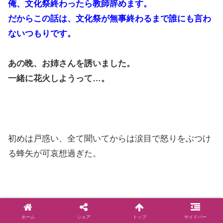
俺、文化祭終わったら教師辞めます。
だからこの話は、文化祭が無事終わるまで誰にも言わ
ないつもりです。
あの晩、お姉さんを誘いました。
一緒に花火しようって…。
初めは戸惑い、全て聞いてからは涙目で怒りをぶつけ
る蜂矢が可哀想過ぎた。
だって…
ホーム
シェア
トップ
サイドバー