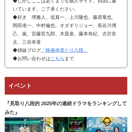
◆しかしここはあくまでも個人サイト。自由に書
いています。ご了承ください。
◆好き 堺雅人、堤真一、上川隆也、藤原竜也、
岡田准一、中村倫也、オダギリジョー、長谷川博
己、嵐、宮藤官九郎、木皿泉、藤本有紀、古沢良
太、三谷幸喜
◆姉妹ブログ
「映画@見とり八段」
◆お問い合わせは
こちら
まで
イベント
『見取り八段的 2025年の連続ドラマをランキングして
みた』