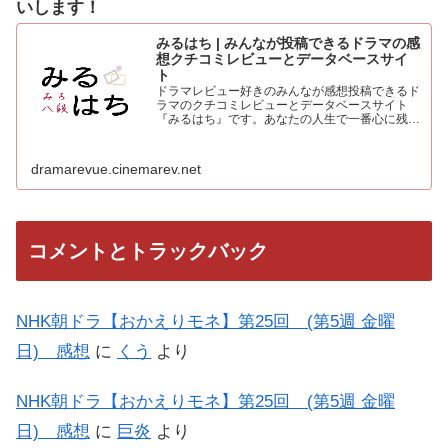
いします！
みるはち | みんなが投稿できるドラマの感
想クチコミレビューとデータベースサイ
ト
ドラマレビュー好きのみんなが感想投稿できるド
ラマのクチコミレビューとデータベースサイト
『みるはち』です。あなたの人生で一番心に残っ
た「好きなベストドラマ投票所」も常時受付中。
人気のドラマを見て、みんなの感想を投稿しよう
dramarevue.cinemarev.net
コメントとトラックバック
NHK朝ドラ【おかえりモネ】第25回 (第5週 金曜
日) 感想
に
くう
より
NHK朝ドラ【おかえりモネ】第25回 (第5週 金曜
日) 感想
に
巨炎
より