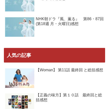
NHK朝ドラ『風、薫る』 第86・87回
(第18週 月・火曜日)感想
人気の記事
【Woman】 第11話 最終回 と総括感想
【正義の味方】第１０話 最終回と総
括感想