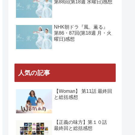
第88回(第18週 水曜日)感想
NHK朝ドラ『風、薫る』
第86・87回(第18週 月・火
曜日)感想
人気の記事
【Woman】 第11話 最終回
と総括感想
【正義の味方】第１０話
最終回と総括感想