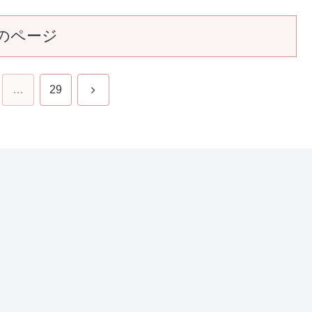
のページ
次
…
29
へ