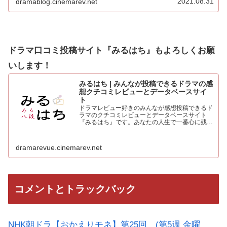
2021.08.31
dramablog.cinemarev.net
心より感謝申し上げます！！集計の結果を発表…
ドラマ口コミ投稿サイト『みるはち』もよろしくお願
いします！
みるはち | みんなが投稿できるドラマの感
想クチコミレビューとデータベースサイ
ト
ドラマレビュー好きのみんなが感想投稿できるド
ラマのクチコミレビューとデータベースサイト
『みるはち』です。あなたの人生で一番心に残っ
た「好きなベストドラマ投票所」も常時受付中。
人気のドラマを見て、みんなの感想を投稿しよう
dramarevue.cinemarev.net
コメントとトラックバック
NHK朝ドラ【おかえりモネ】第25回 (第5週 金曜