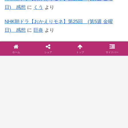
日) 感想
に
くう
より
NHK朝ドラ【おかえりモネ】第25回 (第5週 金曜
日) 感想
に
巨炎
より
NHK朝ドラ【おかえりモネ】第15回 (第3週 金曜
日) 感想
に
もう…何がなんだか日記
より
ホーム
シェア
トップ
サイドバー
◆お問い合わせは
こちら
まで
◆プライバシーポリシー
プライバシーポリシーと2006年に行った
ブログ移転に関して
お問い合わせとプライバシーポリシーご訪問いた
だきありがとうございます。当サイト『ドラマ@
見とり八段』( )のプライバシーポリシーについて
以下をご参照ください。免責事項 当サイトで
は、コンテンツについてできる限り正確に保つよ
2016.10.16
dramablog.cinemarev.net
うに努めております…