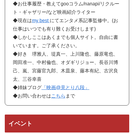
◆お仕事履歴・教えてgooコラム/nanapi/リクルー
ト・ギャザリー/など映画紹介ライター
◆現在は
my best
にてエンタメ系記事監修中。(お
仕事はいつでも有り難くお受けします)
◆しかしここはあくまでも個人サイト。自由に書
いています。ご了承ください。
◆好き 堺雅人、堤真一、上川隆也、藤原竜也、
岡田准一、中村倫也、オダギリジョー、長谷川博
己、嵐、宮藤官九郎、木皿泉、藤本有紀、古沢良
太、三谷幸喜
◆姉妹ブログ
「映画@見とり八段」
◆お問い合わせは
こちら
まで
イベント