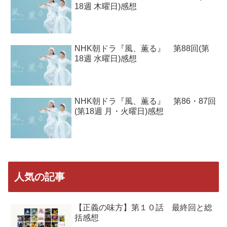
18週 木曜日)感想
NHK朝ドラ『風、薫る』 第88回(第
18週 水曜日)感想
NHK朝ドラ『風、薫る』 第86・87回
(第18週 月・火曜日)感想
人気の記事
【正義の味方】第１０話 最終回と総
括感想