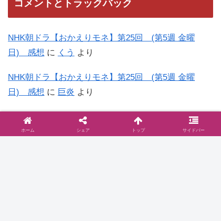
コメントとトラックバック
NHK朝ドラ【おかえりモネ】第25回 (第5週 金曜
日) 感想
に
くう
より
NHK朝ドラ【おかえりモネ】第25回 (第5週 金曜
日) 感想
に
巨炎
より
NHK朝ドラ【おかえりモネ】第15回 (第3週 金曜
日) 感想
に
もう…何がなんだか日記
より
ホーム
シェア
トップ
サイドバー
◆お問い合わせは
こちら
まで
◆プライバシーポリシー
プライバシーポリシーと2006年に行った
ブログ移転に関して
お問い合わせとプライバシーポリシーご訪問いた