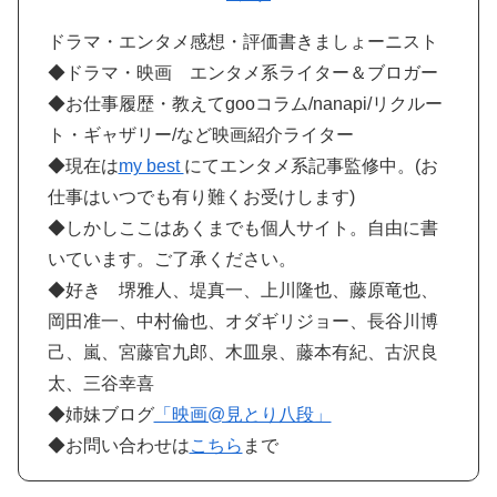
ドラマ・エンタメ感想・評価書きましょーニスト
◆ドラマ・映画 エンタメ系ライター＆ブロガー
◆お仕事履歴・教えてgooコラム/nanapi/リクルー
ト・ギャザリー/など映画紹介ライター
◆現在は
my best
にてエンタメ系記事監修中。(お
仕事はいつでも有り難くお受けします)
◆しかしここはあくまでも個人サイト。自由に書
いています。ご了承ください。
◆好き 堺雅人、堤真一、上川隆也、藤原竜也、
岡田准一、中村倫也、オダギリジョー、長谷川博
己、嵐、宮藤官九郎、木皿泉、藤本有紀、古沢良
太、三谷幸喜
◆姉妹ブログ
「映画@見とり八段」
◆お問い合わせは
こちら
まで