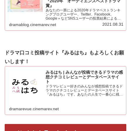
『2020年 オーディエンスベストドラマ
賞』
あなたの一票による2020年ドラマベストランキ
ングブログユーザー、Twitter、Facebook、
Google＋などSNSユーザーの投票結果による
2020年ベストドラマ。445票もの投票をいただき
2021.08.31
dramablog.cinemarev.net
心より感謝申し上げます！！集計の結果を発表…
ドラマ口コミ投稿サイト『みるはち』もよろしくお願
いします！
みるはち | みんなが投稿できるドラマの感
想クチコミレビューとデータベースサイ
ト
ドラマレビュー好きのみんなが感想投稿できるド
ラマのクチコミレビューとデータベースサイト
『みるはち』です。あなたの人生で一番心に残っ
た「好きなベストドラマ投票所」も常時受付中。
人気のドラマを見て、みんなの感想を投稿しよう
dramarevue.cinemarev.net