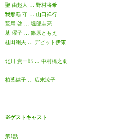
聖 由起人 … 野村将希
我那覇 守 … 山口祥行
鷲尾 啓 … 堀部圭亮
基 曜子 … 篠原ともえ
桂田剛夫 … デビット伊東
北川 貴一郎 … 中村橋之助
柏葉結子 … 広末涼子
※ゲストキャスト
第1話