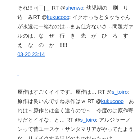
それ!!! ○|￣|＿ RT @
shenwo
: 幼児期の 刷 り
込 みRT @
kukucooo
: イクオっちとタッちゃん
が永遠に一緒なのは…まぁ仕方ないさ…問題ガァ
ルのは、な ぜ 行 き 先 が ひ ろ す
え な の か !!!!!
03-20 23:14
原作はすごくイイです。原作は… RT @
s_toiro
:
原作は良いんですね原作はｗ RT @
kukucooo
あ
れは～原作とは全く違うので～…今度のは原作寄
りだとイイな、と… RT @
s_toiro
: アルジャーノ
ンって昔ユースケ・サンタマリアがやってたよう
な。リメイクするほどのものだったっけ