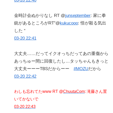
03-20 22:40
金時計会ぬかりなし RT @
junseptember
: 家に拳
銃があるところがRT”@
kukucooo
: 悟が殺る気出
した “
03-20 22:41
大丈夫……だってイクオっちだってあの重傷から
あっちゅー間に回復したし…タッちゃんもきっと
大丈夫ーーーTBSだからーー
#MOZU
だから
03-20 22:42
わしも忘れてたwww RT @
ChuutaCom
: 滝藤さん置
いてかないで
03-20 22:43