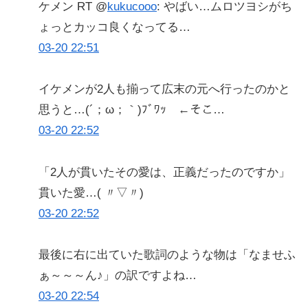
ケメン RT @
kukucooo
: やばい…ムロツヨシがち
ょっとカッコ良くなってる…
03-20 22:51
イケメンが2人も揃って広末の元へ行ったのかと
思うと…(´；ω；｀)ﾌﾞﾜｯ ←そこ…
03-20 22:52
「2人が貫いたその愛は、正義だったのですか」
貫いた愛…( 〃▽〃)
03-20 22:52
最後に右に出ていた歌詞のような物は「なませふ
ぁ～～～ん♪」の訳ですよね…
03-20 22:54