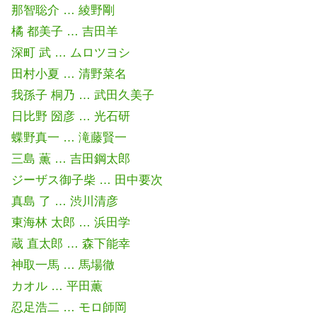
那智聡介 … 綾野剛
橘 都美子 … 吉田羊
深町 武 … ムロツヨシ
田村小夏 … 清野菜名
我孫子 桐乃 … 武田久美子
日比野 圀彦 … 光石研
蝶野真一 … 滝藤賢一
三島 薫 … 吉田鋼太郎
ジーザス御子柴 … 田中要次
真島 了 … 渋川清彦
東海林 太郎 … 浜田学
蔵 直太郎 … 森下能幸
神取一馬 … 馬場徹
カオル … 平田薫
忍足浩二 … モロ師岡