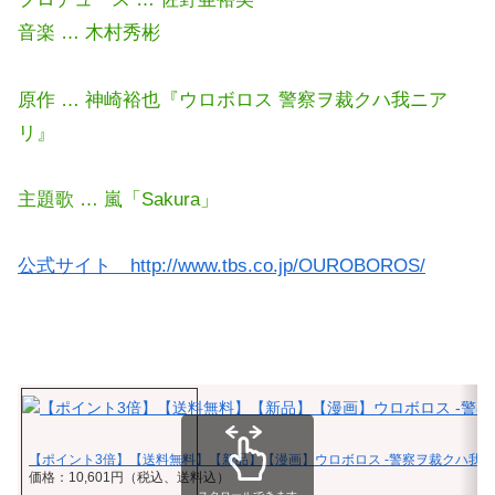
音楽 … 木村秀彬
原作 … 神崎裕也『ウロボロス 警察ヲ裁クハ我ニア
リ』
主題歌 … 嵐「Sakura」
公式サイト http://www.tbs.co.jp/OUROBOROS/
【ポイント3倍】【送料無料】【新品】【漫画】ウロボロス -警察ヲ裁クハ我ニア
価格：10,601円（税込、送料込）