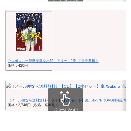
スクロールできます
ウロボロスー警察ヲ裁クハ我ニアリー 1巻-【電子書籍】
価格：420円
《メール便なら送料無料》【CD】【2枚セット】嵐 /Sakura《DVD付限定盤
価格：2,746円（税込、送料別）
スクロールできます