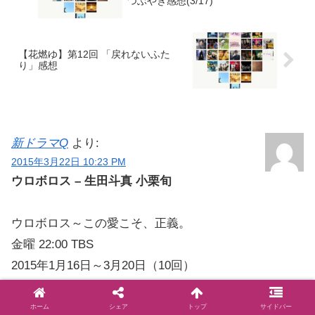
つぶやき感想(3/17)
【花燃ゆ】第12回 「戻れないふた
り」感想
新ドラマQ
より:
2015年3月22日 10:23 PM
ウロボロス – 生田斗真 小栗旬
ウロボロス～この愛こそ、正義。
金曜 22:00 TBS
2015年1月16日～3月20日（10回）
[キャスト]
ホーム
シェア
トップ
サイドバー