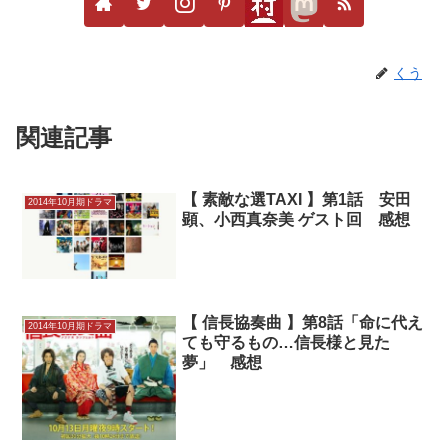
くう
関連記事
【 素敵な選TAXI 】第1話 安田
2014年10月期ドラマ
顕、小西真奈美 ゲスト回 感想
【 信長協奏曲 】第8話「命に代え
2014年10月期ドラマ
ても守るもの…信長様と見た
夢」 感想