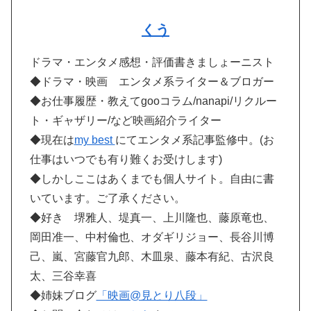
くう
ドラマ・エンタメ感想・評価書きましょーニスト
◆ドラマ・映画 エンタメ系ライター＆ブロガー
◆お仕事履歴・教えてgooコラム/nanapi/リクルー
ト・ギャザリー/など映画紹介ライター
◆現在は
my best
にてエンタメ系記事監修中。(お
仕事はいつでも有り難くお受けします)
◆しかしここはあくまでも個人サイト。自由に書
いています。ご了承ください。
◆好き 堺雅人、堤真一、上川隆也、藤原竜也、
岡田准一、中村倫也、オダギリジョー、長谷川博
己、嵐、宮藤官九郎、木皿泉、藤本有紀、古沢良
太、三谷幸喜
◆姉妹ブログ
「映画@見とり八段」