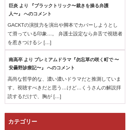
巨炎 より 『ブラックトリック〜裁きを操る弁護
人〜』 へのコメント
GACKTの演技力を演出や脚本でカバーしようとし
て滑っている印象…。 弁護士設定なら弁舌で視聴者
を惹きつけるシ […]
南高卒 より プレミアムドラマ『勿忘草の咲く町で 〜
安曇野診療記〜』 へのコメント
高尚な哲学的な、濃い濃いドラマだと推測していま
す。視聴すべきだと思う…けど…くうさんの解説拝
読するだけで、胸が […]
カテゴリー