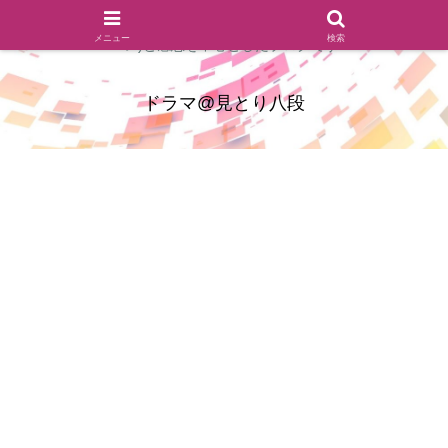
ドラマのシーンとセリフを切り取ったあらすじレビュー(復習ネタ
メニュー
検索
バレ)と感想を中心としたブログです
ドラマ@見とり八段