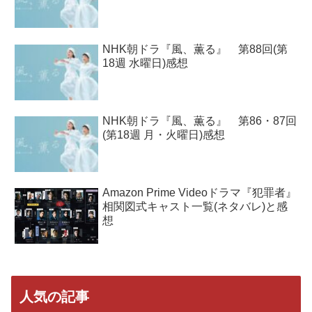
NHK朝ドラ『風、薫る』 第88回(第
18週 水曜日)感想
NHK朝ドラ『風、薫る』 第86・87回
(第18週 月・火曜日)感想
Amazon Prime Videoドラマ『犯罪者』
相関図式キャスト一覧(ネタバレ)と感
想
人気の記事