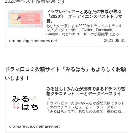
2020年ベスト投票結果です
ドラマレビュアーとあなたの投票が選ぶ
『2020年 オーディエンスベストドラマ
賞』
あなたの一票による2020年ドラマベストランキ
ングブログユーザー、Twitter、Facebook、
Google＋などSNSユーザーの投票結果による
2020年ベストドラマ。445票もの投票をいただき
2021.08.31
dramablog.cinemarev.net
心より感謝申し上げます！！集計の結果を発表…
ドラマ口コミ投稿サイト『みるはち』もよろしくお願
いします！
みるはち | みんなが投稿できるドラマの感
想クチコミレビューとデータベースサイ
ト
ドラマレビュー好きのみんなが感想投稿できるド
ラマのクチコミレビューとデータベースサイト
『みるはち』です。あなたの人生で一番心に残っ
た「好きなベストドラマ投票所」も常時受付中。
人気のドラマを見て、みんなの感想を投稿しよう
dramarevue.cinemarev.net