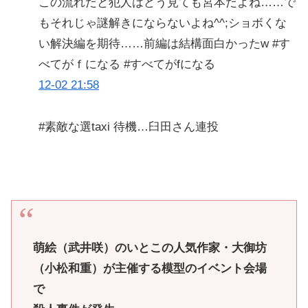
この流れだと犯人はどう見ても宮本だよね……で
もそれじゃ謎解きにならないよね^^;ショボくな
い解決編を期待……前編は結構面白かったw #す
べてがｆになる #すべてがfになる
12-02 21:58
#素敵な選taxi 待機…臼田さん連投
萌絵（武井咲）のいとこの人気作家・大御坊
（小松和重）が主催する模型のイベント会場
で