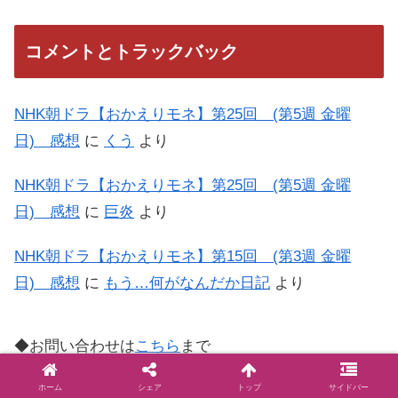
コメントとトラックバック
NHK朝ドラ【おかえりモネ】第25回 (第5週 金曜
日) 感想
に
くう
より
NHK朝ドラ【おかえりモネ】第25回 (第5週 金曜
日) 感想
に
巨炎
より
NHK朝ドラ【おかえりモネ】第15回 (第3週 金曜
日) 感想
に
もう…何がなんだか日記
より
◆お問い合わせは
こちら
まで
◆プライバシーポリシー
ホーム
シェア
トップ
サイドバー