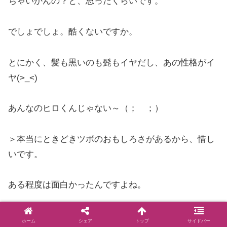
ちゃいかんの？と、思ったくらいです。
でしょでしょ。酷くないですか。
とにかく、髪も黒いのも髭もイヤだし、あの性格がイ
ヤ(>_<)
あんなのヒロくんじゃない～（； ；）
＞本当にときどきツボのおもしろさがあるから、惜し
いです。
ある程度は面白かったんですよね。
でも、何か学芸会っぽいの。結局は演出がダメなんで
ホーム
シェア
トップ
サイドバー