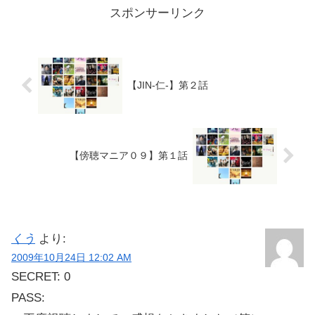
スポンサーリンク
【JIN-仁-】第２話
【傍聴マニア０９】第１話
くう
より:
2009年10月24日 12:02 AM
SECRET: 0
PASS: