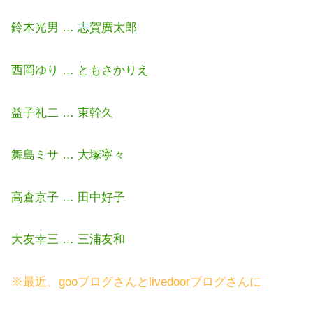
鈴木光男 … 志賀廣太郎
西岡ゆり … ともさかりえ
益子礼二 … 東幹久
舞島ミサ … 大塚寧々
高倉京子 … 田中好子
大友幸三 … 三浦友和
※最近、gooブログさんとlivedoorブログさんに