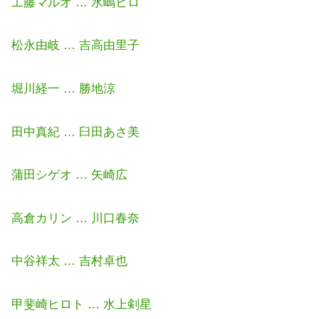
工藤マルオ … 水嶋ヒロ
松永由岐 … 吉高由里子
堀川経一 … 勝地涼
田中真紀 … 臼田あさ美
蒲田シゲオ … 矢崎広
高倉カリン … 川口春奈
中谷祥太 … 吉村卓也
甲斐崎ヒロト … 水上剣星