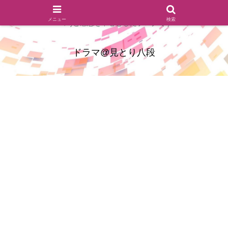
ドラマのシーンとセリフを切り取ったあらすじレビュー(復習ネタ
メニュー
検索
バレ)と感想を中心としたブログです
ドラマ@見とり八段