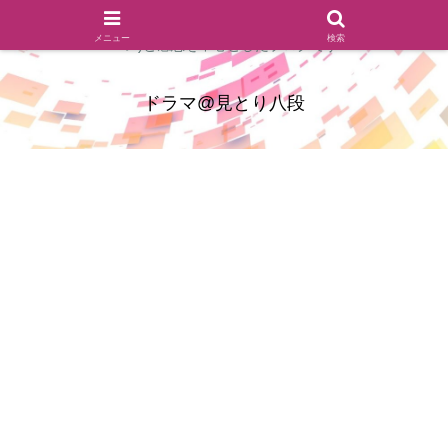
ドラマのシーンとセリフを切り取ったあらすじレビュー(復習ネタ
メニュー
検索
バレ)と感想を中心としたブログです
ドラマ@見とり八段