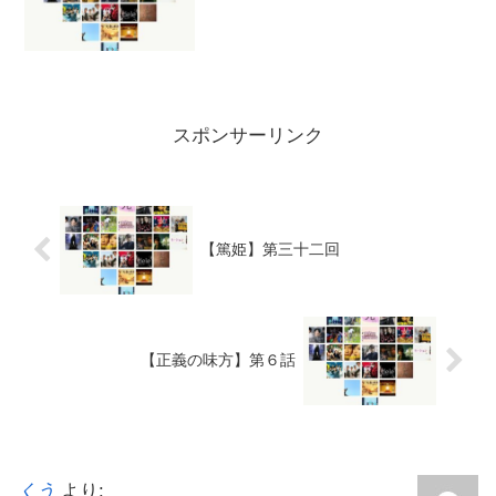
スポンサーリンク
【篤姫】第三十二回
【正義の味方】第６話
くう
より: