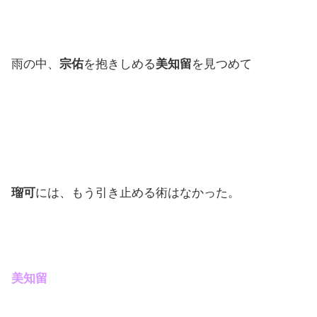
雨の中、
宗佑
を抱きしめる
美知留
を見つめて
瑠可
には、もう引き止める術はなかった。
美知留