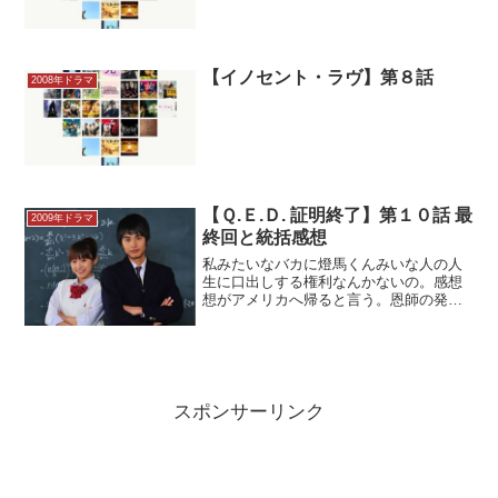
【イノセント・ラヴ】第８話
2008年ドラマ
【Ｑ.Ｅ.Ｄ. 証明終了】第１０話 最
2009年ドラマ
終回と統括感想
私みたいなバカに燈馬くんみいな人の人
生に口出しする権利なんかないの。感想
想がアメリカへ帰ると言う。恩師の発表
に自分がやっていた研究が必要で、ぜひ
手助けしたいから、と言うのだ。止める
事も、行かないでと言う事もできない可
奈。可奈の学校では、授業...
スポンサーリンク