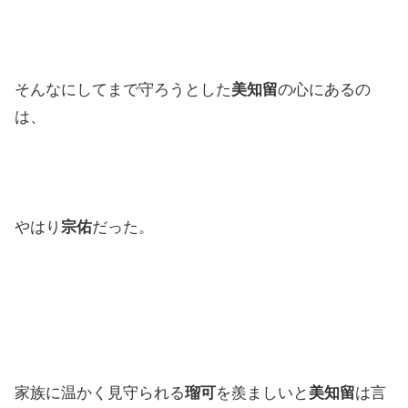
そんなにしてまで守ろうとした
美知留
の心にあるの
は、
やはり
宗佑
だった。
家族に温かく見守られる
瑠可
を羨ましいと
美知留
は言