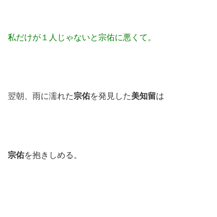
私だけが１人じゃないと宗佑に悪くて。
翌朝、雨に濡れた
宗佑
を発見した
美知留
は
宗佑
を抱きしめる。