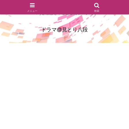
ドラマのシーンとセリフを切り取ったあらすじレビュー(復習ネタ
メニュー
検索
バレ)と感想を中心としたブログです
ドラマ@見とり八段