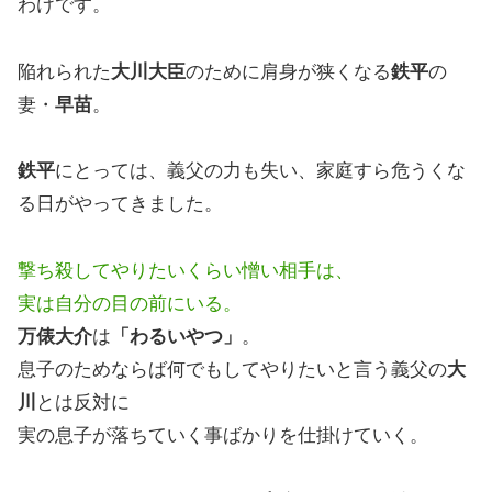
わけです。
陥れられた
大川大臣
のために肩身が狭くなる
鉄平
の
妻・
早苗
。
鉄平
にとっては、義父の力も失い、家庭すら危うくな
る日がやってきました。
撃ち殺してやりたいくらい憎い相手は、
実は自分の目の前にいる。
万俵大介
は
「わるいやつ」
。
息子のためならば何でもしてやりたいと言う義父の
大
川
とは反対に
実の息子が落ちていく事ばかりを仕掛けていく。