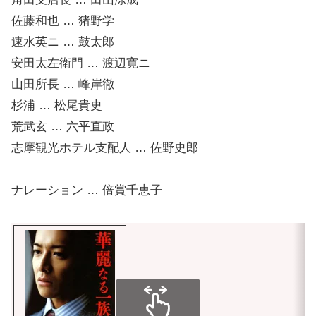
佐藤和也 … 猪野学
速水英ニ … 鼓太郎
安田太左衛門 … 渡辺寛ニ
山田所長 … 峰岸徹
杉浦 … 松尾貴史
荒武玄 … 六平直政
志摩観光ホテル支配人 … 佐野史郎
ナレーション … 倍賞千恵子