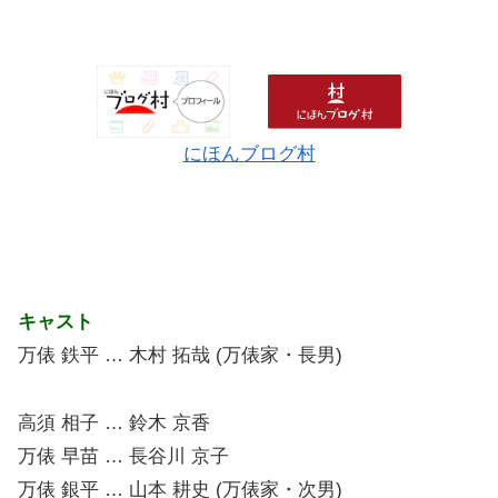
にほんブログ村
キャスト
万俵 鉄平 … 木村 拓哉 (万俵家・長男)
高須 相子 … 鈴木 京香
万俵 早苗 … 長谷川 京子
万俵 銀平 … 山本 耕史 (万俵家・次男)