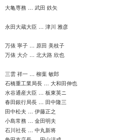
大亀専務 … 武田 鉄矢
永田大蔵大臣 … 津川 雅彦
万俵 寧子 … 原田 美枝子
万俵 大介 … 北大路 欣也
三雲 祥一 … 柳葉 敏郎
石橋重工業局長 … 大和田伸也
水谷通産大臣 … 板東英ニ
春田銀行局長 … 田中隆三
田中松夫 … 伊藤正之
小島常務 … 金田明夫
石川社長 … 中丸新将
角田支店長 … 田山涼成