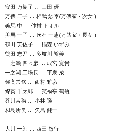
安田 万樹子 … 山田 優
万俵 二子 … 相武 紗季(万俵家・次女 )
美馬 中 … 仲村 トオル
美馬 一子 … 吹石 一恵(万俵家・長女 )
鶴田 芙佐子 … 稲森 いずみ
鶴田 志乃 … 多岐川 裕美
一之瀬 四々彦 … 成宮 寛貴
一之瀬 工場長 … 平泉 成
銭高常務 … 西村 雅彦
綿貫 千太郎 … 笑福亭 鶴瓶
芥川常務 … 小林 隆
和島所長 … 矢島 健一
大川 一郎 … 西田 敏行