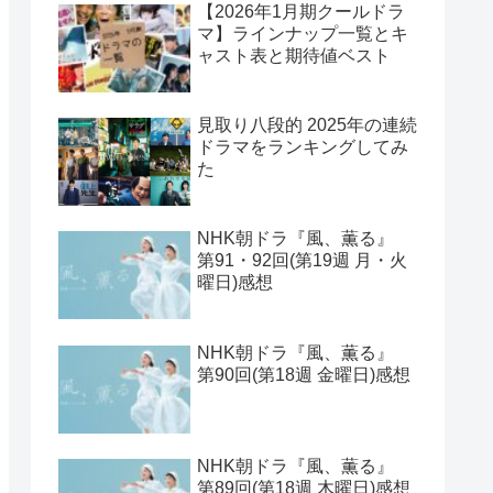
【2026年1月期クールドラ
マ】ラインナップ一覧とキ
ャスト表と期待値ベスト
見取り八段的 2025年の連続
ドラマをランキングしてみ
た
NHK朝ドラ『風、薫る』
第91・92回(第19週 月・火
曜日)感想
NHK朝ドラ『風、薫る』
第90回(第18週 金曜日)感想
NHK朝ドラ『風、薫る』
第89回(第18週 木曜日)感想