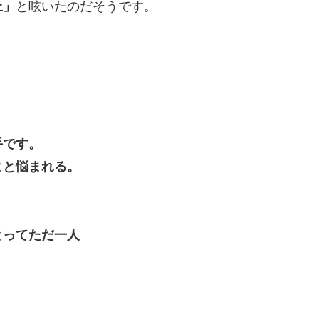
上」
と呟いたのだそうです。
手です。
よと悩まれる。
とってただ一人