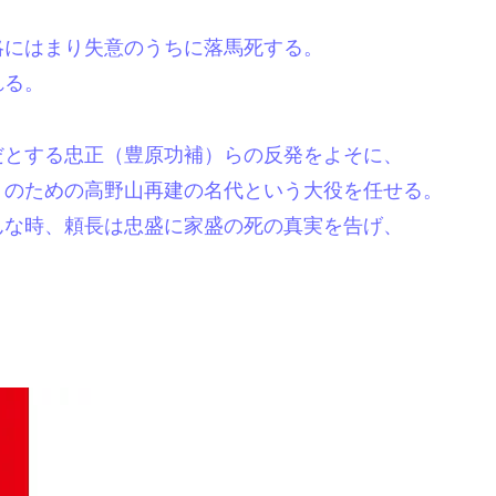
略にはまり失意のうちに落馬死する。
れる。
だとする忠正（豊原功補）らの反発をよそに、
）のための高野山再建の名代という大役を任せる。
んな時、頼長は忠盛に家盛の死の真実を告げ、