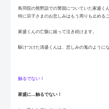
鳥羽院の熊野詣での警固についていた家盛く
特に宗子さまのお悲しみはもう周りも止める
家盛くんの亡骸に縋って泣き続けます。
駆けつけた清盛くんは、悲しみの鬼のように
触るでない！
家盛に…触るでない！