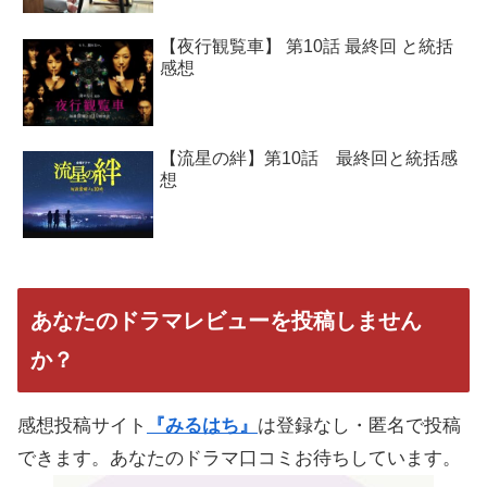
【夜行観覧車】 第10話 最終回 と統括
感想
【流星の絆】第10話 最終回と統括感
想
あなたのドラマレビューを投稿しません
か？
感想投稿サイト
『みるはち』
は登録なし・匿名で投稿
できます。あなたのドラマ口コミお待ちしています。