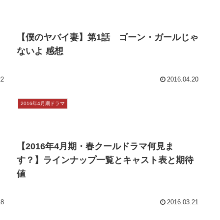
『トットてれび』第5話 感想 向田邦子と昭
和のテレビ
向田邦子は昭和のテレビを代表する脚本家の1人である。代
表作は、『寺内貫太郎一家』『あ、うん』『阿修羅のごと
く』など。1980年、第83回直木賞を受賞。1981年8月22
日、遠東航空機墜落事故にて死去。51歳。土曜ドラマ ト
ットてれび 第5...
15
2016.06.05
2016年4月期ドラマ
【僕のヤバイ妻】第1話 ゴーン・ガールじゃ
ないよ 感想