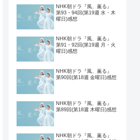
【2026年1月期クールドラ
マ】ラインナップ一覧とキ
ャスト表と期待値ベスト
見取り八段的 2025年の連続
ドラマをランキングしてみ
た
NHK朝ドラ『風、薫る』
第95回(第19週 金曜日)感想
NHK朝ドラ『風、薫る』
第93・94回(第19週 水・木
曜日)感想
NHK朝ドラ『風、薫る』
第91・92回(第19週 月・火