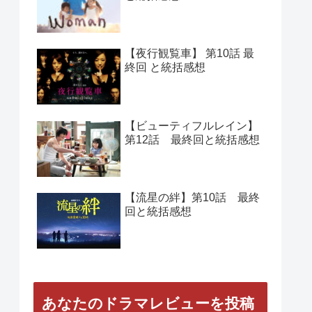
人気の記事
【正義の味方】第１０話
最終回と総括感想
【Woman】 第11話 最終回
と総括感想
【夜行観覧車】 第10話 最
終回 と統括感想