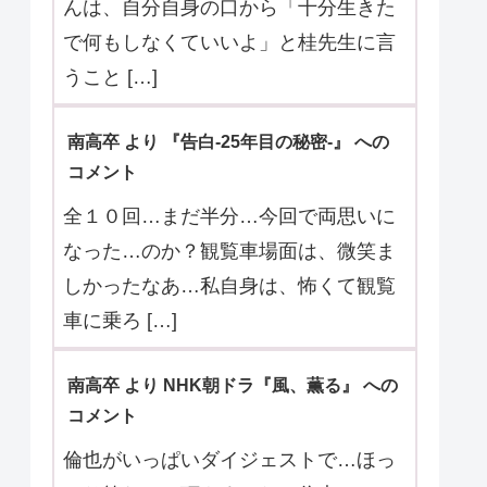
ト
各々が言っていることに嘘が無けれ
ば、全容がほぼ判明した回。 ・七瀬紫
陽はループクンドの骨を挿し木して作
られた人 […]
くう より プレミアムドラマ『勿忘草の咲
く町で 〜安曇野診療記〜』 へのコメント
急性胆管炎で搬送された95歳の内島さ
んは、自分自身の口から「十分生きた
で何もしなくていいよ」と桂先生に言
うこと […]
南高卒 より 『告白-25年目の秘密-』 への