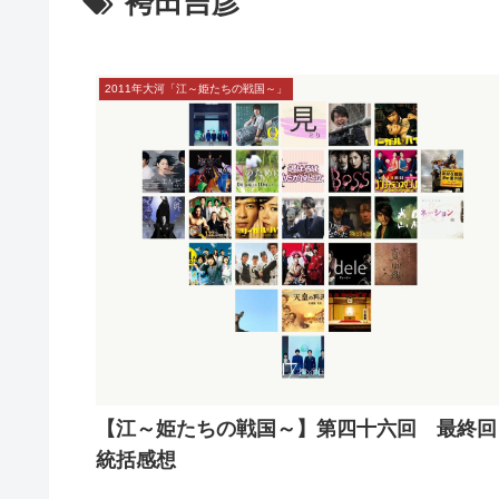
袴田吉彦
2011年大河「江～姫たちの戦国～」
【江～姫たちの戦国～】第四十六回 最終回
統括感想