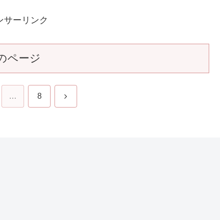
ンサーリンク
のページ
次
…
8
へ