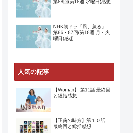
第88回(第18週 水曜日)感想
NHK朝ドラ『風、薫る』
第86・87回(第18週 月・火
曜日)感想
人気の記事
【Woman】 第11話 最終回
と総括感想
【正義の味方】第１０話
最終回と総括感想