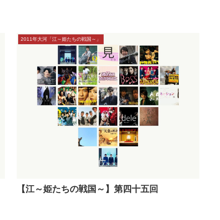
2011年大河「江～姫たちの戦国～」
【江～姫たちの戦国～】第四十五回