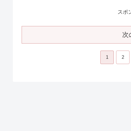
スポ
次
1
2