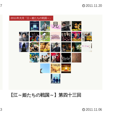
27
2011.11.20
2011年大河「江～姫たちの戦国～」
【江～姫たちの戦国～】第四十三回
13
2011.11.06