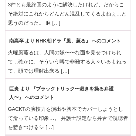
3件とも最終回のように解決したけれど、だからこ
そ絶対にこれからどんどん混乱してくるよねぇ…と
思うのだった。 麻 […]
南高卒 より NHK朝ドラ『風、薫る』 へのコメント
火曜風薫るは、人間の嫌〜〜な面を見せつけられ
て…確かに、そういう噂で非難する人々いるよねっ
て、頭では理解出来る […]
巨炎 より 『ブラックトリック〜裁きを操る弁護
人〜』 へのコメント
GACKTの演技力を演出や脚本でカバーしようとし
て滑っている印象…。 弁護士設定なら弁舌で視聴者
を惹きつけるシ […]