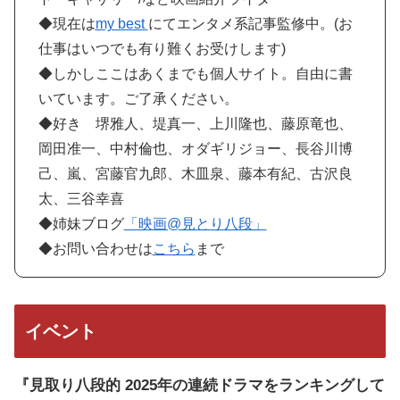
◆現在は
my best
にてエンタメ系記事監修中。(お
仕事はいつでも有り難くお受けします)
◆しかしここはあくまでも個人サイト。自由に書
いています。ご了承ください。
◆好き 堺雅人、堤真一、上川隆也、藤原竜也、
岡田准一、中村倫也、オダギリジョー、長谷川博
己、嵐、宮藤官九郎、木皿泉、藤本有紀、古沢良
太、三谷幸喜
◆姉妹ブログ
「映画@見とり八段」
◆お問い合わせは
こちら
まで
イベント
『見取り八段的 2025年の連続ドラマをランキングして