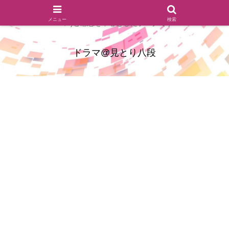
ドラマのシーンとセリフを切り取ったあらすじレビュー(復習ネタ
メニュー
検索
バレ)と感想を中心としたブログです
ドラマ@見とり八段