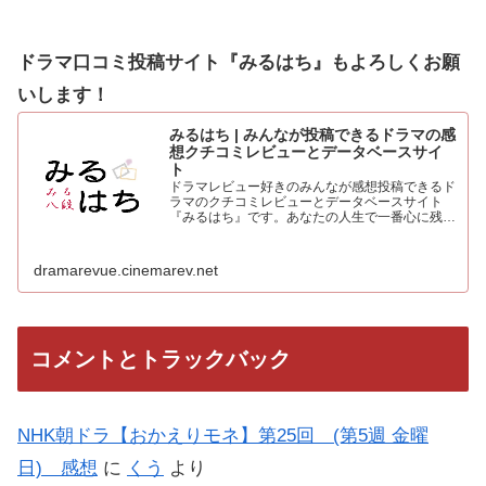
ドラマ口コミ投稿サイト『みるはち』もよろしくお願
いします！
みるはち | みんなが投稿できるドラマの感
想クチコミレビューとデータベースサイ
ト
ドラマレビュー好きのみんなが感想投稿できるド
ラマのクチコミレビューとデータベースサイト
『みるはち』です。あなたの人生で一番心に残っ
た「好きなベストドラマ投票所」も常時受付中。
人気のドラマを見て、みんなの感想を投稿しよう
dramarevue.cinemarev.net
コメントとトラックバック
NHK朝ドラ【おかえりモネ】第25回 (第5週 金曜
日) 感想
に
くう
より