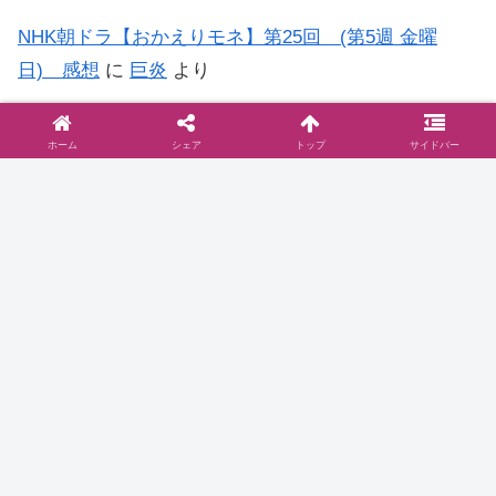
NHK朝ドラ【おかえりモネ】第25回 (第5週 金曜
日) 感想
に
巨炎
より
NHK朝ドラ【おかえりモネ】第15回 (第3週 金曜
ホーム
シェア
トップ
サイドバー
日) 感想
に
もう…何がなんだか日記
より
◆お問い合わせは
こちら
まで
◆プライバシーポリシー
プライバシーポリシーと2006年に行った
ブログ移転に関して
お問い合わせとプライバシーポリシーご訪問いた
だきありがとうございます。当サイト『ドラマ@
見とり八段』( )のプライバシーポリシーについて
以下をご参照ください。免責事項 当サイトで
は、コンテンツについてできる限り正確に保つよ
2016.10.16
dramablog.cinemarev.net
うに努めております…