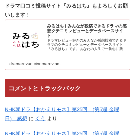
ドラマ口コミ投稿サイト『みるはち』もよろしくお願
いします！
みるはち | みんなが投稿できるドラマの感
想クチコミレビューとデータベースサイ
ト
ドラマレビュー好きのみんなが感想投稿できるド
ラマのクチコミレビューとデータベースサイト
『みるはち』です。あなたの人生で一番心に残っ
た「好きなベストドラマ投票所」も常時受付中。
人気のドラマを見て、みんなの感想を投稿しよう
dramarevue.cinemarev.net
コメントとトラックバック
NHK朝ドラ【おかえりモネ】第25回 (第5週 金曜
日) 感想
に
くう
より
NHK朝ドラ【おかえりモネ】第25回 (第5週 金曜