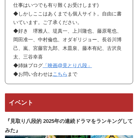
仕事はいつでも有り難くお受けします)
◆しかしここはあくまでも個人サイト。自由に書
いています。ご了承ください。
◆好き 堺雅人、堤真一、上川隆也、藤原竜也、
岡田准一、中村倫也、オダギリジョー、長谷川博
己、嵐、宮藤官九郎、木皿泉、藤本有紀、古沢良
太、三谷幸喜
◆姉妹ブログ
「映画@見とり八段」
◆お問い合わせは
こちら
まで
イベント
『見取り八段的 2025年の連続ドラマをランキングして
みた』