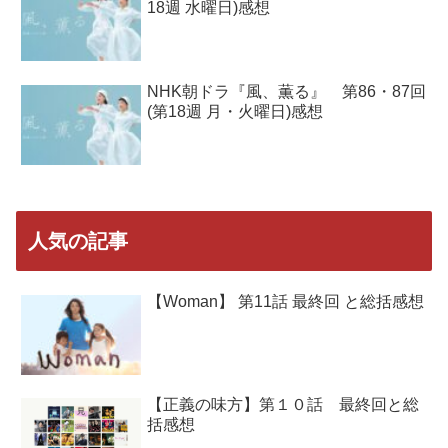
18週 水曜日)感想
NHK朝ドラ『風、薫る』 第86・87回
(第18週 月・火曜日)感想
人気の記事
【Woman】 第11話 最終回 と総括感想
【正義の味方】第１０話 最終回と総
括感想