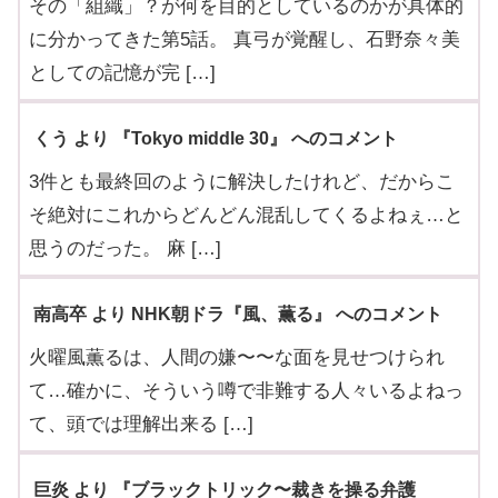
その「組織」？が何を目的としているのかが具体的
に分かってきた第5話。 真弓が覚醒し、石野奈々美
としての記憶が完 […]
くう より 『Tokyo middle 30』 へのコメント
3件とも最終回のように解決したけれど、だからこ
そ絶対にこれからどんどん混乱してくるよねぇ…と
思うのだった。 麻 […]
南高卒 より NHK朝ドラ『風、薫る』 へのコメント
火曜風薫るは、人間の嫌〜〜な面を見せつけられ
て…確かに、そういう噂で非難する人々いるよねっ
て、頭では理解出来る […]
巨炎 より 『ブラックトリック〜裁きを操る弁護