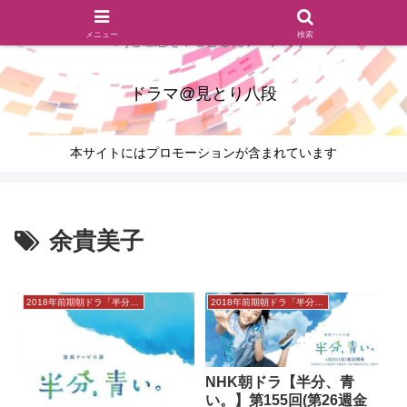
ドラマのシーンとセリフを切り取ったあらすじレビュー(復習ネタ
メニュー
検索
バレ)と感想を中心としたブログです
ドラマ@見とり八段
本サイトにはプロモーションが含まれています
余貴美子
2018年前期朝ドラ「半分、青い。」
2018年前期朝ドラ「半分、青い。」
NHK朝ドラ【半分、青
い。】第155回(第26週金