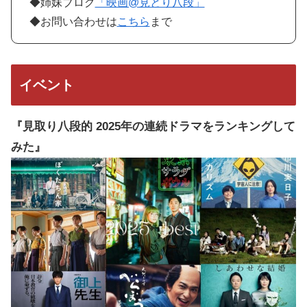
◆姉妹ブログ
「映画@見とり八段」
◆お問い合わせは
こちら
まで
イベント
『見取り八段的 2025年の連続ドラマをランキングして
みた』