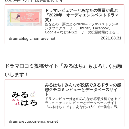
ドラマレビュアーとあなたの投票が選ぶ
『2020年 オーディエンスベストドラマ
賞』
あなたの一票による2020年ドラマベストランキ
ングブログユーザー、Twitter、Facebook、
Google＋などSNSユーザーの投票結果による
2020年ベストドラマ。445票もの投票をいただき
2021.08.31
dramablog.cinemarev.net
心より感謝申し上げます！！集計の結果を発表…
ドラマ口コミ投稿サイト『みるはち』もよろしくお願
いします！
みるはち | みんなが投稿できるドラマの感
想クチコミレビューとデータベースサイ
ト
ドラマレビュー好きのみんなが感想投稿できるド
ラマのクチコミレビューとデータベースサイト
『みるはち』です。あなたの人生で一番心に残っ
た「好きなベストドラマ投票所」も常時受付中。
人気のドラマを見て、みんなの感想を投稿しよう
dramarevue.cinemarev.net