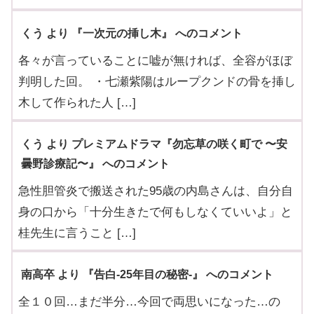
くう より 『一次元の挿し木』 へのコメント
各々が言っていることに嘘が無ければ、全容がほぼ
判明した回。 ・七瀬紫陽はループクンドの骨を挿し
木して作られた人 […]
くう より プレミアムドラマ『勿忘草の咲く町で 〜安
曇野診療記〜』 へのコメント
急性胆管炎で搬送された95歳の内島さんは、自分自
身の口から「十分生きたで何もしなくていいよ」と
桂先生に言うこと […]
南高卒 より 『告白-25年目の秘密-』 へのコメント
全１０回…まだ半分…今回で両思いになった…の