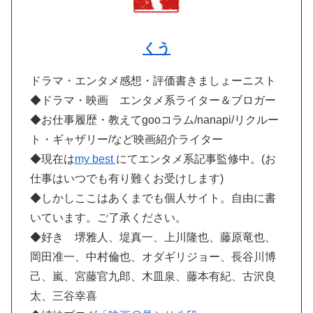
くう
ドラマ・エンタメ感想・評価書きましょーニスト
◆ドラマ・映画 エンタメ系ライター＆ブロガー
◆お仕事履歴・教えてgooコラム/nanapi/リクルー
ト・ギャザリー/など映画紹介ライター
◆現在は
my best
にてエンタメ系記事監修中。(お
仕事はいつでも有り難くお受けします)
◆しかしここはあくまでも個人サイト。自由に書
いています。ご了承ください。
◆好き 堺雅人、堤真一、上川隆也、藤原竜也、
岡田准一、中村倫也、オダギリジョー、長谷川博
己、嵐、宮藤官九郎、木皿泉、藤本有紀、古沢良
太、三谷幸喜