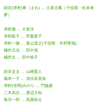
紺谷(津村)希（まれ) … 土屋太鳳（子役期・松本来
夢）
津村徹 … 大泉洋
津村藍子 … 常盤貴子
津村一徹 … 葉山奨之(子役期・木村聖哉)
桶作元治 … 田中泯
桶作文 … 田中裕子
紺谷圭太 … 山崎賢人
蔵本一子 … 清水富美加
津村(寺岡)みのり … 門脇麦
二木高志 … 渡辺大知
角洋一郎 … 高畑裕太