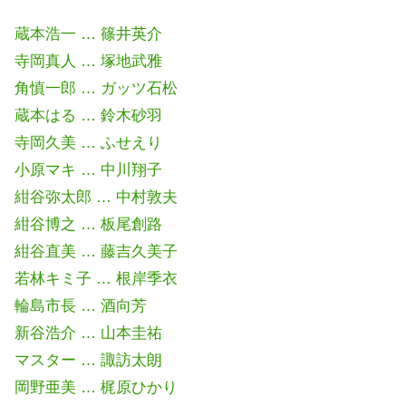
蔵本浩一 … 篠井英介
寺岡真人 … 塚地武雅
角慎一郎 … ガッツ石松
蔵本はる … 鈴木砂羽
寺岡久美 … ふせえり
小原マキ … 中川翔子
紺谷弥太郎 … 中村敦夫
紺谷博之 … 板尾創路
紺谷直美 … 藤吉久美子
若林キミ子 … 根岸季衣
輪島市長 … 酒向芳
新谷浩介 … 山本圭祐
マスター … 諏訪太朗
岡野亜美 … 梶原ひかり