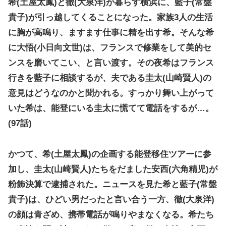
希(土屋太鳳)と徹(大泉洋)が暮らす横浜に、藍子(常盤
貴子)が引っ越してくることになった。家族3人の生活
に胸が高鳴り、ますます仕事に精を出す希。そんな希
に大悟(小日向文世)は、フランスで修業をして美的セ
ンスを磨いてこい、と言い渡す。その夜希はフランス
行きを藍子に相談するが、夫である圭太(山崎賢人)の
意見はどうなのかと聞かれる。すっかり舞い上がって
いた希は、能登にいる圭太に慌てて電話をするが…。
(97話)
かつて、希(土屋太鳳)の企画する能登移住ツアーに参
加し、圭太(山崎賢人)たちをだました安西(六角精児)が
粉飾決算で逮捕された。ニュースを見た希と藍子(常盤
貴子)は、ひどい男だったと言い合う一方、徹(大泉洋)
の顔は青ざめ、携帯電話が鳴りやまなくなる。希たち