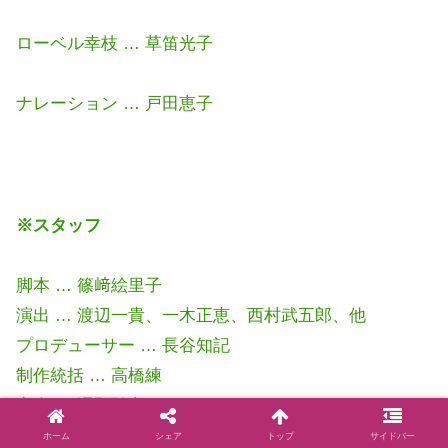
ローベル幸枝 … 草笛光子
ナレーション … 戸田恵子
※スタッフ
脚本 … 篠﨑絵里子
演出 … 渡辺一貴、一木正恵、西村武五郎、他
プロデューサー … 長谷知記
制作統括 … 高橋練
音楽 … 澤野弘之
ホーム
シェア
トップ
サイドバー