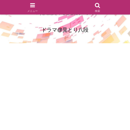
ドラマのシーンとセリフを切り取ったあらすじレビュー(復習ネタ
メニュー
検索
バレ)と感想を中心としたブログです
ドラマ@見とり八段