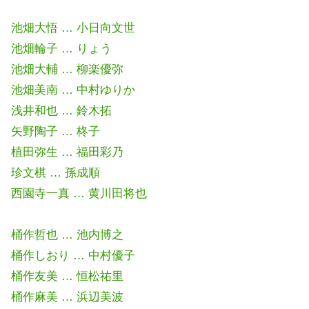
池畑大悟 … 小日向文世
池畑輪子 … りょう
池畑大輔 … 柳楽優弥
池畑美南 … 中村ゆりか
浅井和也 … 鈴木拓
矢野陶子 … 柊子
植田弥生 … 福田彩乃
珍文棋 … 孫成順
西園寺一真 … 黄川田将也
桶作哲也 … 池内博之
桶作しおり … 中村優子
桶作友美 … 恒松祐里
桶作麻美 … 浜辺美波