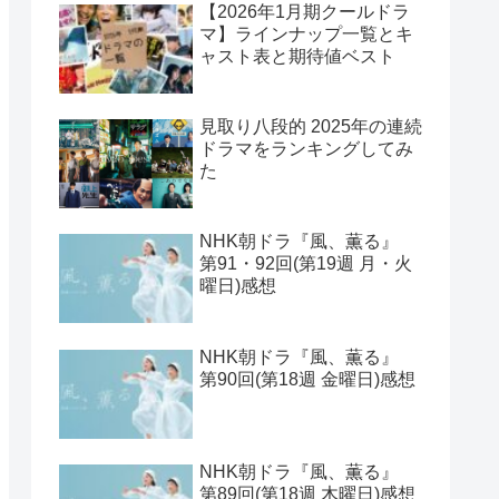
【2026年1月期クールドラ
マ】ラインナップ一覧とキ
ャスト表と期待値ベスト
見取り八段的 2025年の連続
ドラマをランキングしてみ
た
NHK朝ドラ『風、薫る』
第91・92回(第19週 月・火
曜日)感想
NHK朝ドラ『風、薫る』
第90回(第18週 金曜日)感想
NHK朝ドラ『風、薫る』
第89回(第18週 木曜日)感想