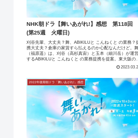
NHK朝ドラ【舞いあがれ!】感想 第118
(第25週 火曜日)
刈谷先輩、大丈夫？舞、ABIKILUと こんねくと の業務？
携大丈夫？倉庫の家賃すら払えるのか心配なんだけど。
（福原遥）は、刈谷（高杉真宙）と玉本（細川岳）が運
するABIKILUと こんねくと の業務提携を提案。東大阪の
工場を繋げる...
2023.03.
2022年後期朝ドラ「舞いあがれ!」感想