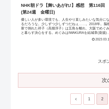
NHK朝ドラ【舞いあがれ!】感想 第116
(第24週 金曜日)
優しい人が多い環境でも、人生やり直しみたいな気分に
るだろうな。少しずつ少しずつだねぇ……。2018年。脳
塞で倒れた祥子（高畑淳子）は五島を離れ、大阪でめぐ
と暮らす決心をする。めぐみはIWAKURAを結城章(葵揚)
譲る準備を始める…Y...
2023.03.
スポ
次
前
1
2