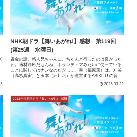
回
NHK朝ドラ【舞いあがれ!】感想 第119回
(第25週 水曜日)
く
資金の話、悠人兄ちゃんに、ちゃんと行ったのは良かった
。
わ。適材適所だもんね。ボランティアみたいに使っている
運
ことに関してはナンなのだが……。舞（福原遥）は、刈谷
横
（高杉真宙）と玉本（細川岳）が運営するABIKILU の資金
繰りのために投資家の紹介...
23
2023.03.22
2022年後期朝ドラ「舞いあがれ!」感想