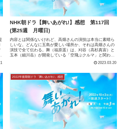
回
NHK朝ドラ【舞いあがれ!】感想 第117回
(第25週 月曜日)
提
内容とは関係ないけれど、高畑さんの演技は本当に素晴ら
舞
しいな。どんなに五島が愛しい場所か、それは高畑さんの
営
演技で全て伝わる。舞（福原遥）は、刈谷（高杉真宙）と
町
玉本（細川岳）が開発している「空飛ぶクルマ」と関わっ
ていく。一方、貴司（赤楚衛二）は...
21
2023.03.20
2022年後期朝ドラ「舞いあがれ!」感想