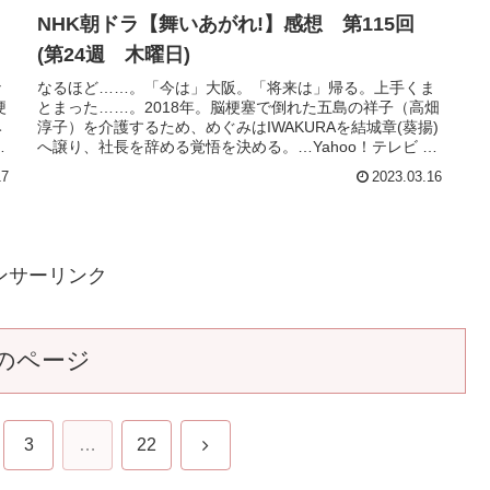
回
NHK朝ドラ【舞いあがれ!】感想 第115回
(第24週 木曜日)
な
なるほど……。「今は」大阪。「将来は」帰る。上手くま
梗
とまった……。2018年。脳梗塞で倒れた五島の祥子（高畑
み
淳子）を介護するため、めぐみはIWAKURAを結城章(葵揚)
へ
へ譲り、社長を辞める覚悟を決める。…Yahoo！テレビ よ
り引用連続テレ...
17
2023.03.16
ンサーリンク
のページ
次
3
…
22