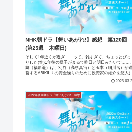
NHK朝ドラ【舞いあがれ!】感想 第120
(第25週 木曜日)
そして1年近くが過ぎ……って。雑すぎて、ちょっとびっ
りした(笑)1年後の様子がまるで昨日と明日みたいで……
舞（福原遥）は、刈谷（高杉真宙）と玉本（細川岳）が
営するABIKILU の資金繰りのために投資家の紹介を悠人(
山裕)へ相談。「...
2023.03.
2022年後期朝ドラ「舞いあがれ!」感想