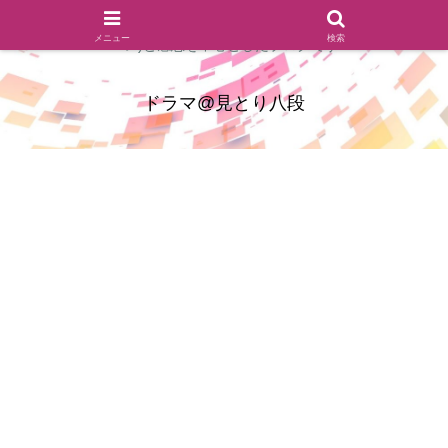
ドラマのシーンとセリフを切り取ったあらすじレビュー(復習ネタ
メニュー
検索
バレ)と感想を中心としたブログです
ドラマ@見とり八段