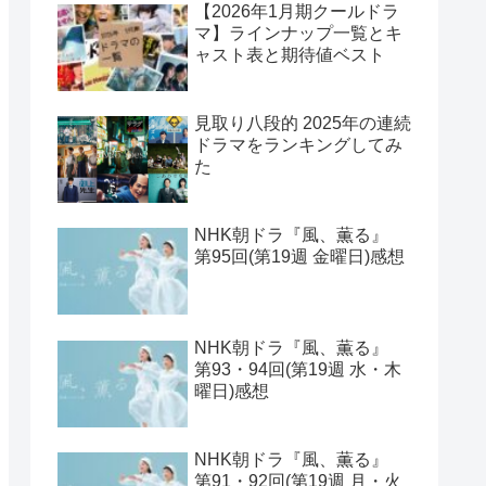
【2026年1月期クールドラ
マ】ラインナップ一覧とキ
ャスト表と期待値ベスト
見取り八段的 2025年の連続
ドラマをランキングしてみ
た
NHK朝ドラ『風、薫る』
第95回(第19週 金曜日)感想
NHK朝ドラ『風、薫る』
第93・94回(第19週 水・木
曜日)感想
NHK朝ドラ『風、薫る』
第91・92回(第19週 月・火