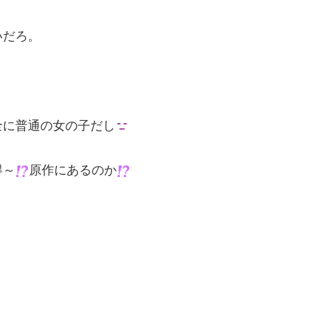
いだろ。
全に普通の女の子だし
得～
原作にあるのか