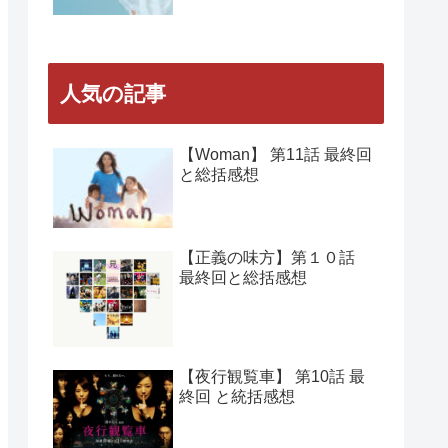
人気の記事
【Woman】 第11話 最終回
と総括感想
【正義の味方】第１０話
最終回と総括感想
【夜行観覧車】 第10話 最
終回 と統括感想