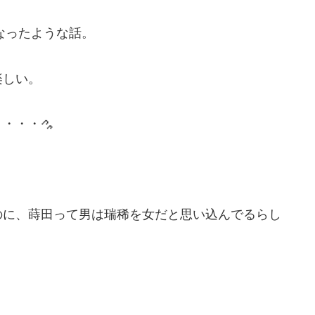
なったような話。
楽しい。
・・・・
のに、蒔田って男は瑞稀を女だと思い込んでるらし