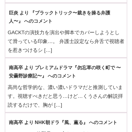
巨炎 より 『ブラックトリック〜裁きを操る弁護
人〜』 へのコメント
GACKTの演技力を演出や脚本でカバーしようとし
て滑っている印象…。 弁護士設定なら弁舌で視聴者
を惹きつけるシ […]
南高卒 より プレミアムドラマ『勿忘草の咲く町で 〜
安曇野診療記〜』 へのコメント
高尚な哲学的な、濃い濃いドラマだと推測していま
す。視聴すべきだと思う…けど…くうさんの解説拝
読するだけで、胸が […]
南高卒 より NHK朝ドラ『風、薫る』 へのコメント