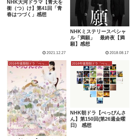
NHK大河ドラマ【青天を
衝（つ）け】第41回「青
春はつづく」感想
NHKミステリースペシャ
ル「満願」 最終夜【満
願】感想
2021.12.27
2018.08.17
2016年後期朝ドラ「べっぴんさん」
2016年後期朝ドラ「べっぴんさん」
NHK朝ドラ【べっぴんさ
ん】第150回(第26週金曜
日) 感想