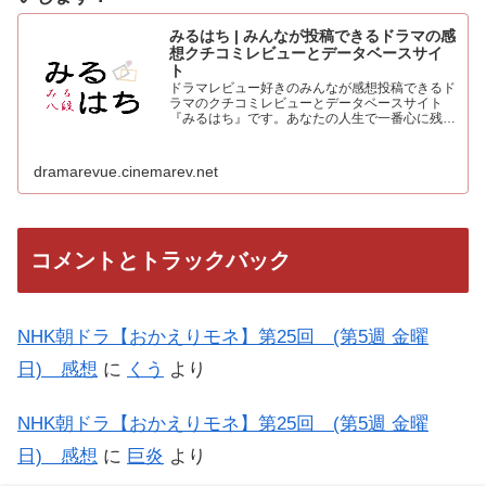
みるはち | みんなが投稿できるドラマの感
想クチコミレビューとデータベースサイ
ト
ドラマレビュー好きのみんなが感想投稿できるド
ラマのクチコミレビューとデータベースサイト
『みるはち』です。あなたの人生で一番心に残っ
た「好きなベストドラマ投票所」も常時受付中。
人気のドラマを見て、みんなの感想を投稿しよう
dramarevue.cinemarev.net
コメントとトラックバック
NHK朝ドラ【おかえりモネ】第25回 (第5週 金曜
日) 感想
に
くう
より
NHK朝ドラ【おかえりモネ】第25回 (第5週 金曜
日) 感想
に
巨炎
より