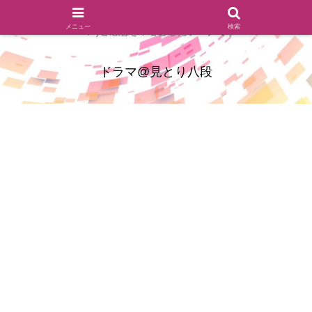
ドラマのシーンとセリフを切り取ったあらすじレビュー(復習ネタ
メニュー
検索
バレ)と感想を中心としたブログです
ドラマ@見とり八段