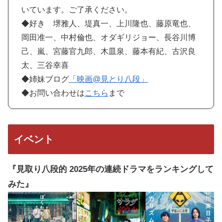
いています。ご了承ください。
◆好き 堺雅人、堤真一、上川隆也、藤原竜也、
岡田准一、中村倫也、オダギリジョー、長谷川博
己、嵐、宮藤官九郎、木皿泉、藤本有紀、古沢良
太、三谷幸喜
◆姉妹ブログ
「映画@見とり八段」
◆お問い合わせは
こちら
まで
イベント
『見取り八段的 2025年の連続ドラマをランキングして
みた』