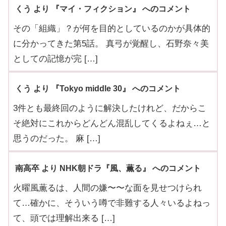
くう より 『マイ・フィクション』 へのコメント
その「組織」？が何を目的としているのかが具体的
に分かってきた第5話。 真弓が覚醒し、石野奈々美
としての記憶が完 […]
くう より 『Tokyo middle 30』 へのコメント
3件とも最終回のように解決したけれど、だからこ
そ絶対にこれからどんどん混乱してくるよねぇ…と
思うのだった。 麻 […]
南高卒 より NHK朝ドラ『風、薫る』 へのコメント
火曜風薫るは、人間の嫌〜〜な面を見せつけられ
て…確かに、そういう噂で非難する人々いるよねっ
て、頭では理解出来る […]