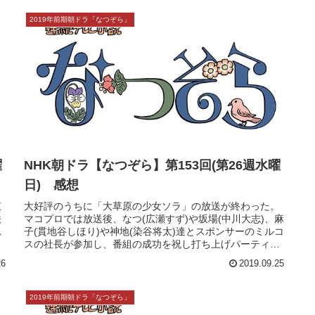
2019年前期朝ドラ「なつぞら」
曜
NHK朝ドラ【なつぞら】第153回(第26週水曜
日) 感想
束
大好評のうちに「大草原の少女ソラ」の放送が終わった。
咲
マコプロでは放送後、なつ(広瀬すず)や坂場(中川大志)、麻
れ
子(貫地谷しほり)や神地(染谷将太)達とスポンサーのミルコ
教
スの社長が参加し、番組の成功を祝し打ち上げパーティー
を開催する。再び、マ...
26
2019.09.25
2019年前期朝ドラ「なつぞら」