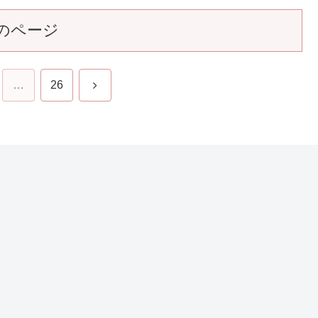
のページ
次
…
26
へ