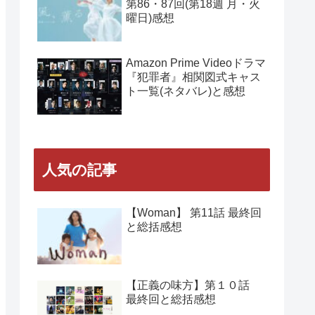
第86・87回(第18週 月・火
曜日)感想
Amazon Prime Videoドラマ
『犯罪者』相関図式キャス
ト一覧(ネタバレ)と感想
人気の記事
【Woman】 第11話 最終回
と総括感想
【正義の味方】第１０話
最終回と総括感想