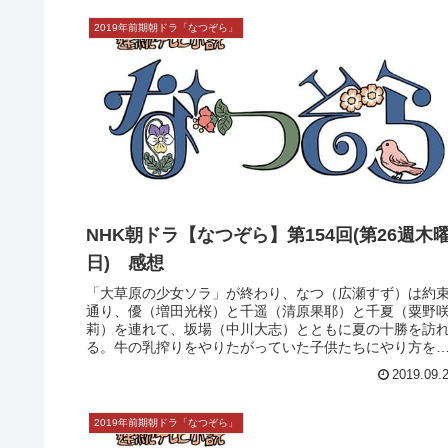
2019年前期朝ドラ「なつぞら」
NHK朝ドラ【なつぞら】第154回(第26週木
日) 感想
「大草原の少女ソラ」が終わり、なつ（広瀬すず）は約
通り、優（増田光桜）と千遥（清原果耶）と千夏（粟野
莉）を連れて、坂場（中川大志）とともに夏の十勝を訪
る。牛の乳搾りをやりたがっていた子供たちにやり方を
えるなつ。久々に柴田家の食卓を大...
2019.09.
2019年前期朝ドラ「なつぞら」