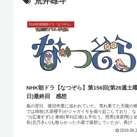
荒井雄斗
2019年前期朝ドラ「なつぞら」
NHK朝ドラ【なつぞら】第156回(第26週土
日)最終回 感想
嵐の翌日、復旧作業に追われていた。荒れ果てた天陽の
では靖枝(大原櫻子)がジャガイモを掘り起こしており、な
つ(広瀬すず)と泰樹(草刈正雄)も手伝う。照男(清原翔)と
良(北乃きい)も散らかった小屋で落胆していたが、再び一
からやり直すことを決...
2019.09.