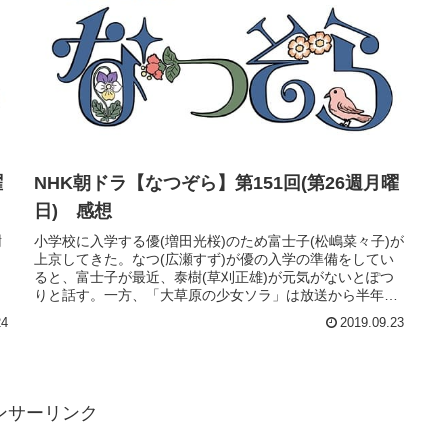
曜
NHK朝ドラ【なつぞら】第151回(第26週月曜
日) 感想
樹
小学校に入学する優(増田光桜)のため富士子(松嶋菜々子)が
上京してきた。なつ(広瀬すず)が優の入学の準備をしてい
ると、富士子が最近、泰樹(草刈正雄)が元気がないとぽつ
りと話す。一方、「大草原の少女ソラ」は放送から半年が
経ち徐々に人気番組にな...
24
2019.09.23
ンサーリンク