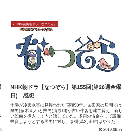
2019年前期朝ドラ「なつぞら」
曜
NHK朝ドラ【なつぞら】第155回(第26週金曜
日) 感想
畑
十勝が冷害水害に見舞われた昭和50年。柴田家の居間では
剛男(藤木直人)と照男(清原翔)が古い牛舎を建て替え、新し
砂
い設備を導入しようと話していた。多額の借金をして設備
投資しようとする照男に対し、泰樹(草刈正雄)はやりたい
ようにすればいいと言う...
28
2019.09.27