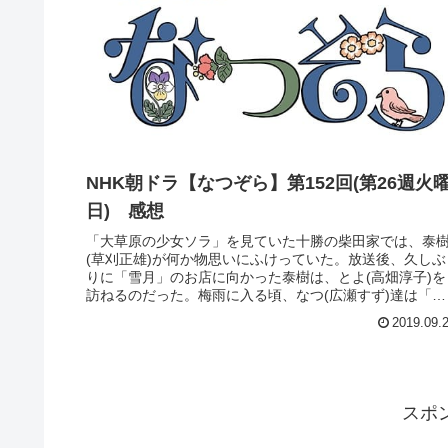
NHK朝ドラ【なつぞら】第152回(第26週火
日) 感想
「大草原の少女ソラ」を見ていた十勝の柴田家では、泰
(草刈正雄)が何か物思いにふけっていた。放送後、久しぶ
りに「雪月」のお店に向かった泰樹は、とよ(高畑淳子)を
訪ねるのだった。梅雨に入る頃、なつ(広瀬すず)達は「大
草原の少女ソラ」も大詰めを...
2019.09.
スポ