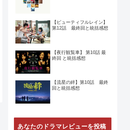
人気の記事
【Woman】 第11話 最終回
と総括感想
【正義の味方】第１０話
最終回と総括感想
【ビューティフルレイン】
第12話 最終回と統括感想