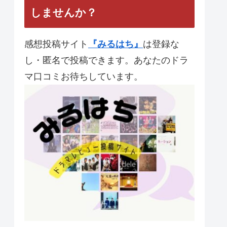
【夜行観覧車】 第10話 最
終回 と統括感想
【流星の絆】第10話 最終
回と統括感想
あなたのドラマレビューを投稿
しませんか？
感想投稿サイト
『みるはち』
は登録な
し・匿名で投稿できます。あなたのドラ