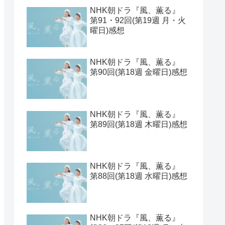
【2026年1月期クールドラ
マ】ラインナップ一覧とキ
ャスト表と期待値ベスト
見取り八段的 2025年の連続
ドラマをランキングしてみ
た
NHK朝ドラ『風、薫る』
第93・94回(第19週 水・木
曜日)感想
NHK朝ドラ『風、薫る』
第91・92回(第19週 月・火
曜日)感想
NHK朝ドラ『風、薫る』
第90回(第18週 金曜日)感想