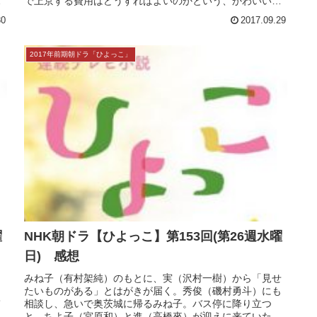
6
NHK朝ドラ【ひよっこ】第155回(第26週金曜
日) 感想
1968年9月。東京に戻ってきたみね子（有村架純）のもと
か
に、ちよ子（宮原和）から相談事の手紙が届く。テレビ番
組「家族みんなで歌合戦」にこっそり申し込んだが、家族
信
で上京する費用はどうすればよいのかという、かわいい悩
みだった。みね子の秘策で、な...
30
2017.09.29
2017年前期朝ドラ「ひよっこ」