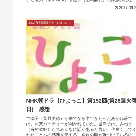
NHK朝ドラ【ひよっこ】第154回(第26週木
日) 感想
奥茨城に帰ってきたみね子（有村架純）は、家の畑に咲
乱れた花々を見て驚く。「谷田部家は変わっていくんだ
と決意を伝える、実（沢村一樹）。そして、手伝いに来
いた宗男（峯田和伸）や滋子（山崎静代）ら家族みんな
前で、ある提案をする。それを聞い...
2017.09.
2017年前期朝ドラ「ひよっこ」