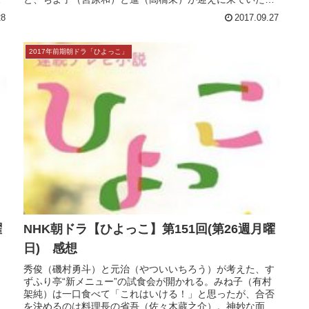
曜
NHK朝ドラ【ひよっこ】第153回(第26週水曜
日) 感想
き
みね子（有村架純）のもとに、実（沢村一樹）から「見せ
」
たいものがある」とはがきが届く。秀俊（磯村勇斗）にも
て
相談し、急いで奥茨城に帰るみね子。バス停に降り立つ
の
と、ちよ子（宮原和）と進（高橋來）が迎えに来ていた。
一方、中華料理屋の五郎（光石研）と...
28
2017.09.27
2017年前期朝ドラ「ひよっこ」