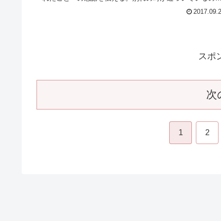
NHK朝ドラ【ひよっこ】第152回(第26週火
日) 感想
世津子（菅野美穂）が来てから半年がたったあかね荘で
は、お茶パーティーが開かれていた。世津子は、みね子
（有村架純）たちみんなに話があると言い、仲良くして
れたことへの感謝を伝える。別れの時が近づいているの
感じ、寂しくなるみね子。一方、漫画家...
2017.09.
スポ