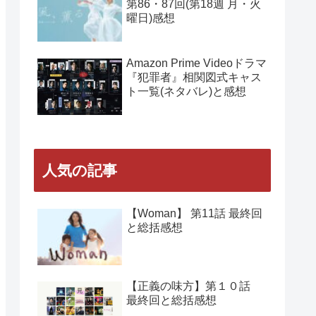
NHK朝ドラ『風、薫る』
第89回(第18週 木曜日)感想
NHK朝ドラ『風、薫る』
第88回(第18週 水曜日)感想
NHK朝ドラ『風、薫る』
第86・87回(第18週 月・火
曜日)感想
Amazon Prime Videoドラマ
『犯罪者』相関図式キャス
ト一覧(ネタバレ)と感想