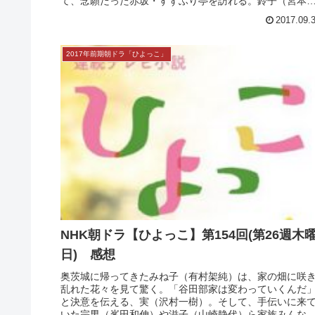
NHK朝ドラ【ひよっこ】第156回最終回(第2
週土曜日) 感想
実（沢村一樹）がお土産にもらったカツサンドを食べ、
「いつかみんなで行きたい」と話した稲刈りの時から、
れこれ4年。みね子（有村架純）たちはついに家族そろっ
て、念願だった赤坂・すずふり亭を訪れる。鈴子（宮本
子）や省吾（佐々木蔵之介）らがあた...
2017.09.
2017年前期朝ドラ「ひよっこ」