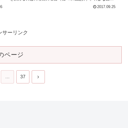
曜
NHK朝ドラ【ひよっこ】第151回(第26週月曜
日) 感想
秀俊（磯村勇斗）と元治（やついいちろう）が考えた、す
ずふり亭“新メニュー”の試食会が開かれる。みね子（有村
く
架純）は一口食べて「これはいける！」と思ったが、合否
を
を決めるのは料理長の省吾（佐々木蔵之介）。神妙な面持
ちで試食する省吾の様子を、一同...
26
2017.09.25
ンサーリンク