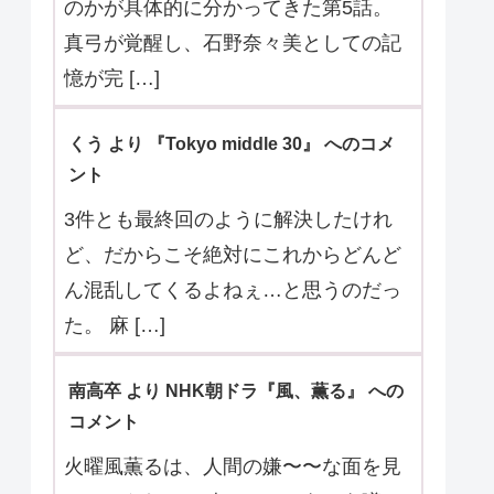
メント
ラスト、びっくりしたよ。よく！帰っ
て！これたな！ その事情は私たちには
分からない。直人くんは知っているの
かも知 […]
くう より 『マイ・フィクション』 へのコ
メント
その「組織」？が何を目的としている
のかが具体的に分かってきた第5話。
真弓が覚醒し、石野奈々美としての記
憶が完 […]
くう より 『Tokyo middle 30』 へのコメ