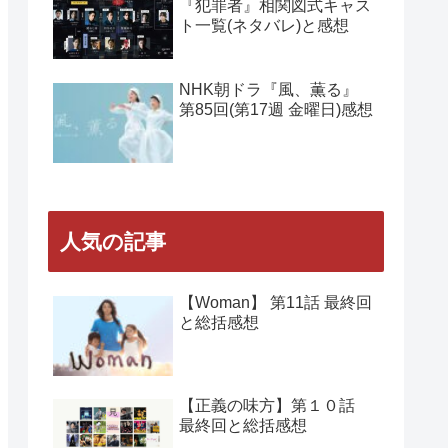
NHK朝ドラ『風、薫る』
第88回(第18週 水曜日)感想
NHK朝ドラ『風、薫る』
第86・87回(第18週 月・火
曜日)感想
Amazon Prime Videoドラマ
『犯罪者』相関図式キャス
ト一覧(ネタバレ)と感想
NHK朝ドラ『風、薫る』
第85回(第17週 金曜日)感想