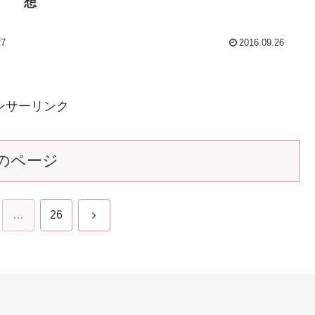
NHK朝ドラ【とと姉ちゃん】 第151回 感
想
27
2016.09.26