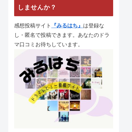
【夜行観覧車】 第10話 最
終回 と統括感想
【JIN-仁-】第11話 最終回
あなたのドラマレビューを投稿
しませんか？
感想投稿サイト
『みるはち』
は登録な
し・匿名で投稿できます。あなたのドラ