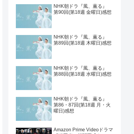
【2026年1月期クールドラ
マ】ラインナップ一覧とキ
ャスト表と期待値ベスト
見取り八段的 2025年の連続
ドラマをランキングしてみ
た
NHK朝ドラ『風、薫る』
第91・92回(第19週 月・火
曜日)感想
NHK朝ドラ『風、薫る』
第90回(第18週 金曜日)感想
NHK朝ドラ『風、薫る』
第89回(第18週 木曜日)感想