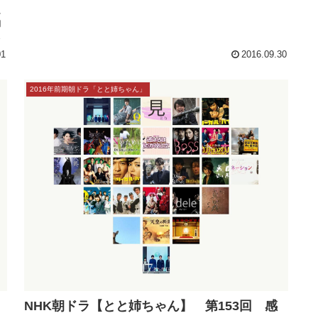
終
NHK朝ドラ【とと姉ちゃん】 第155回 感
想
く
に
内
蔵
01
2016.09.30
2016年前期朝ドラ「とと姉ちゃん」