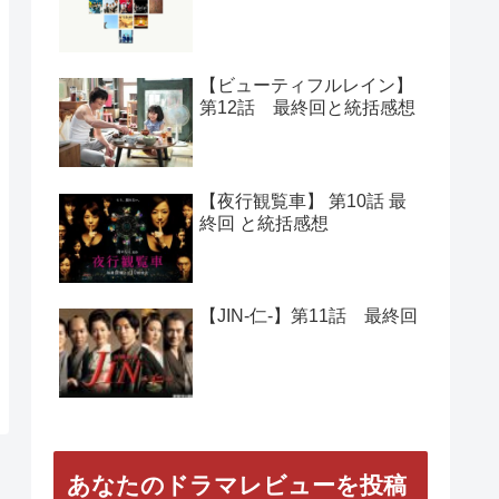
人気の記事
【Woman】 第11話 最終回
と総括感想
【正義の味方】第１０話
最終回と総括感想
【ビューティフルレイン】
第12話 最終回と統括感想