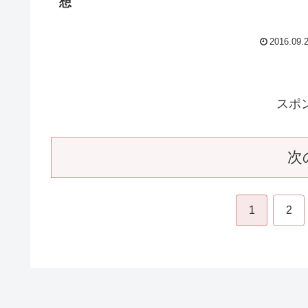
NHK朝ドラ【とと姉ちゃん】 第152回 感
想
2016.09.