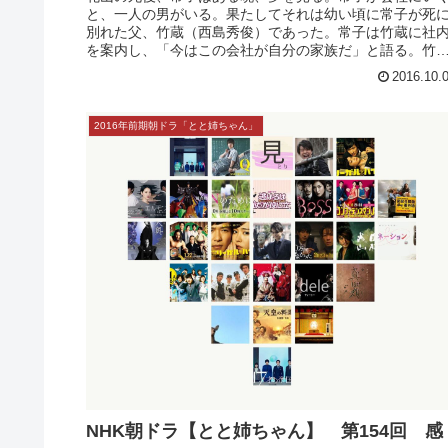
NHK朝ドラ【とと姉ちゃん】 第156回(最
回) 感想
花山の死後、常子はある晩、夢を見る。常子が会社にい
と、一人の男がいる。果たしてそれは幼い頃に常子が死
別れた父、竹蔵（西島秀俊）であった。常子は竹蔵に社
を案内し、「今はこの会社が自分の家族だ」と語る。竹
は常子の頭を優しくなでる。常子は...
2016.10.
2016年前期朝ドラ「とと姉ちゃん」