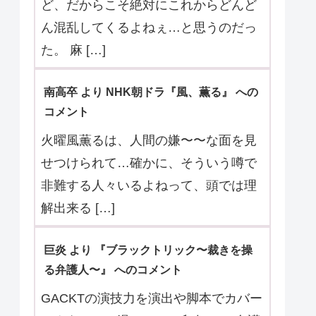
メント
その「組織」？が何を目的としている
のかが具体的に分かってきた第5話。
真弓が覚醒し、石野奈々美としての記
憶が完 […]
くう より 『Tokyo middle 30』 へのコメ
ント
3件とも最終回のように解決したけれ
ど、だからこそ絶対にこれからどんど
ん混乱してくるよねぇ…と思うのだっ
た。 麻 […]
南高卒 より NHK朝ドラ『風、薫る』 への