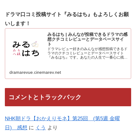
ドラマ口コミ投稿サイト『みるはち』もよろしくお願
いします！
みるはち | みんなが投稿できるドラマの感
想クチコミレビューとデータベースサイ
ト
ドラマレビュー好きのみんなが感想投稿できるド
ラマのクチコミレビューとデータベースサイト
『みるはち』です。あなたの人生で一番心に残っ
た「好きなベストドラマ投票所」も常時受付中。
人気のドラマを見て、みんなの感想を投稿しよう
dramarevue.cinemarev.net
コメントとトラックバック
NHK朝ドラ【おかえりモネ】第25回 (第5週 金曜
日) 感想
に
くう
より