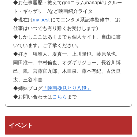
◆お仕事履歴・教えてgooコラム/nanapi/リクルー
ト・ギャザリー/など映画紹介ライター
◆現在は
my best
にてエンタメ系記事監修中。(お
仕事はいつでも有り難くお受けします)
◆しかしここはあくまでも個人サイト。自由に書
いています。ご了承ください。
◆好き 堺雅人、堤真一、上川隆也、藤原竜也、
岡田准一、中村倫也、オダギリジョー、長谷川博
己、嵐、宮藤官九郎、木皿泉、藤本有紀、古沢良
太、三谷幸喜
◆姉妹ブログ
「映画@見とり八段」
◆お問い合わせは
こちら
まで
イベント