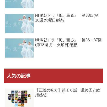
NHK朝ドラ『風、薫る』 第88回(第
18週 水曜日)感想
NHK朝ドラ『風、薫る』 第86・87回
(第18週 月・火曜日)感想
人気の記事
【正義の味方】第１０話 最終回と総
括感想