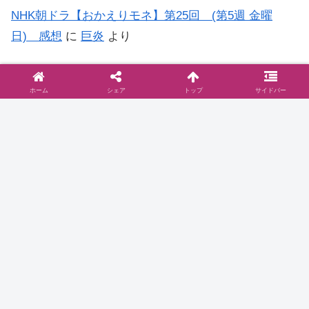
NHK朝ドラ【おかえりモネ】第25回 (第5週 金曜
日) 感想
に
巨炎
より
NHK朝ドラ【おかえりモネ】第15回 (第3週 金曜
日) 感想
に
もう…何がなんだか日記
より
ホーム
シェア
トップ
サイドバー
◆お問い合わせは
こちら
まで
◆プライバシーポリシー
プライバシーポリシーと2006年に行った
ブログ移転に関して
お問い合わせとプライバシーポリシーご訪問いた
だきありがとうございます。当サイト『ドラマ@
見とり八段』( )のプライバシーポリシーについて
以下をご参照ください。免責事項 当サイトで
は、コンテンツについてできる限り正確に保つよ
2016.10.16
dramablog.cinemarev.net
うに努めております…