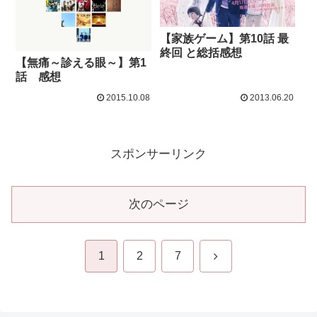
【家族ゲーム】第10話 最
終回 と総括感想
【無痛～診える眼～】第1
話 感想
2015.10.08
2013.06.20
スポンサーリンク
次のページ
次
1
2
7
へ