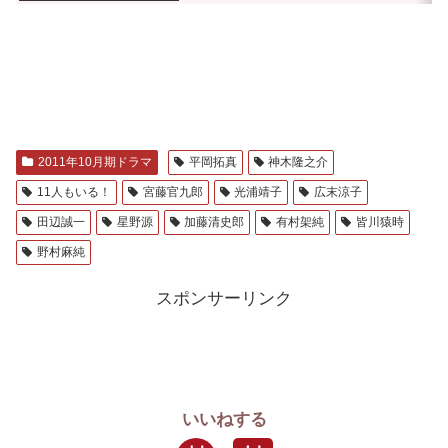
2011年10月期ドラマ
平岡拓真
神木隆之介
11人もいる！
宮藤官九郎
光浦靖子
広末涼子
田辺誠一
星野源
加藤清史郎
有村架純
皆川猿時
野村麻純
スポンサーリンク
いいねする