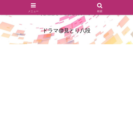
ドラマのシーンとセリフを切り取ったあらすじレビュー(復習ネタ
メニュー
検索
バレ)と感想を中心としたブログです
ドラマ@見とり八段