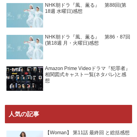
NHK朝ドラ『風、薫る』 第88回(第
18週 水曜日)感想
NHK朝ドラ『風、薫る』 第86・87回
(第18週 月・火曜日)感想
Amazon Prime Videoドラマ『犯罪者』
相関図式キャスト一覧(ネタバレ)と感
想
人気の記事
【Woman】 第11話 最終回 と総括感想