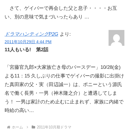
さて、ゲイバーで再会した父と息子・・・・お互
い、別の意味で気まづいったらあり …
ドラマハンティングP2G
より:
2011年10月29日 4:44 PM
11人もいる! 第2話
「宮藤官九郎×大家族亡き母のバースデー」10/28(金)
よる11：15 久しぶりの仕事でゲイバーの撮影に出掛け
た真田家の父・実（田辺誠一）は、ポニーという源氏
名で働く長男・一男（神木隆之介）と遭遇してしま
う！ 一男は家計のため止むに止まれず、家族に内緒で
時給の高い…
ホーム
2011年10月期ドラマ