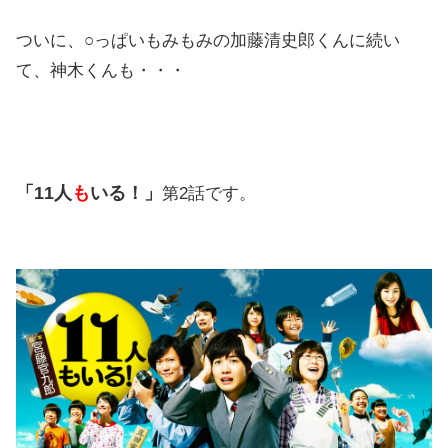
ついに、○っぱいもみもみの加藤清史郎くんに続い
て、神木くんも・・・
「11人
も
いる！」
第2話です。