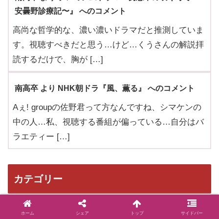
安曇野診療記〜』 へのコメント
高尚な哲学的な、濃い濃いドラマだと推測していま
す。視聴すべきだと思う…けど…くうさんの解説拝
読するだけで、胸が […]
南高卒 より NHK朝ドラ『風、薫る』 へのコメント
Aぇ! groupの佐野君って方なんですね、シマケンの
中の人…私、視聴する番組が偏っている…自分はバ
ラエティー […]
カテゴリー
ホーム
シェア
トップ
サイドバー
カテゴリー一覧 ▽