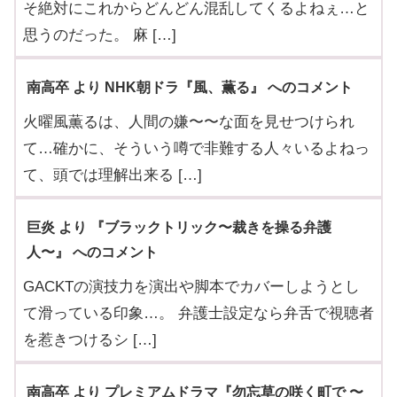
そ絶対にこれからどんどん混乱してくるよねぇ…と
思うのだった。 麻 […]
南高卒 より NHK朝ドラ『風、薫る』 へのコメント
火曜風薫るは、人間の嫌〜〜な面を見せつけられ
て…確かに、そういう噂で非難する人々いるよねっ
て、頭では理解出来る […]
巨炎 より 『ブラックトリック〜裁きを操る弁護
人〜』 へのコメント
GACKTの演技力を演出や脚本でカバーしようとし
て滑っている印象…。 弁護士設定なら弁舌で視聴者
を惹きつけるシ […]
南高卒 より プレミアムドラマ『勿忘草の咲く町で 〜