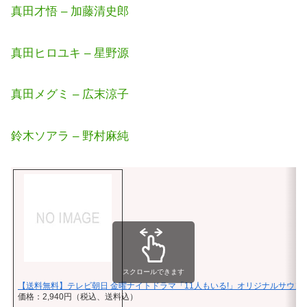
真田才悟 – 加藤清史郎
真田ヒロユキ – 星野源
真田メグミ – 広末涼子
鈴木ソアラ – 野村麻純
スクロールできます
【送料無料】テレビ朝日 金曜ナイトドラマ「11人もいる!」オリジナルサウンド
価格：2,940円（税込、送料込）