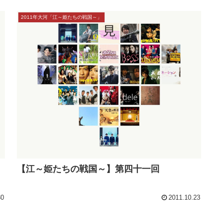
【江～姫たちの戦国～】第四十三回
13
2011.11.06
2011年大河「江～姫たちの戦国～」