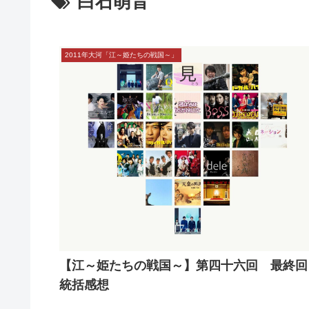
白石萌音
2011年大河「江～姫たちの戦国～」