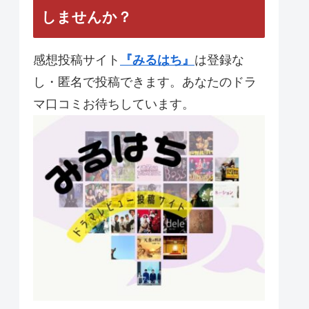
【夜行観覧車】 第10話 最
終回 と統括感想
【JIN-仁-】第11話 最終回
あなたのドラマレビューを投稿
しませんか？
感想投稿サイト
『みるはち』
は登録な
し・匿名で投稿できます。あなたのドラ