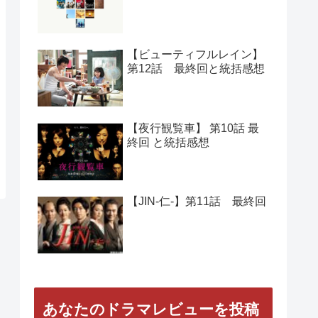
人気の記事
【Woman】 第11話 最終回
と総括感想
【正義の味方】第１０話
最終回と総括感想
【ビューティフルレイン】
第12話 最終回と統括感想