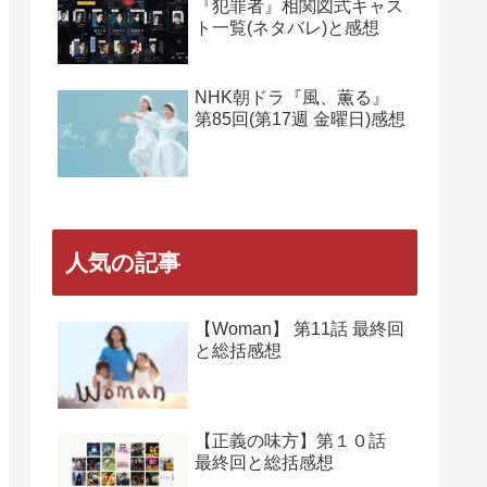
NHK朝ドラ『風、薫る』
第88回(第18週 水曜日)感想
NHK朝ドラ『風、薫る』
第86・87回(第18週 月・火
曜日)感想
Amazon Prime Videoドラマ
『犯罪者』相関図式キャス
ト一覧(ネタバレ)と感想
NHK朝ドラ『風、薫る』
第85回(第17週 金曜日)感想