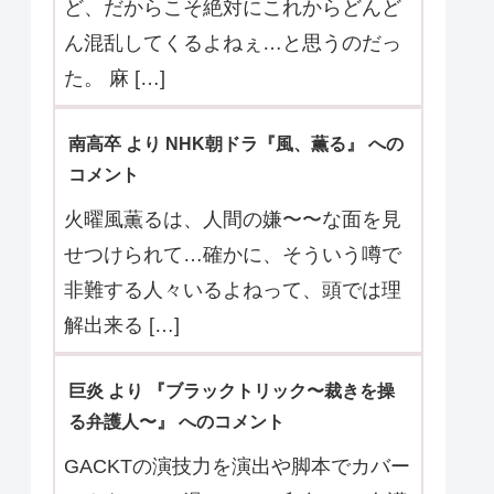
メント
その「組織」？が何を目的としている
のかが具体的に分かってきた第5話。
真弓が覚醒し、石野奈々美としての記
憶が完 […]
くう より 『Tokyo middle 30』 へのコメ
ント
3件とも最終回のように解決したけれ
ど、だからこそ絶対にこれからどんど
ん混乱してくるよねぇ…と思うのだっ
た。 麻 […]
南高卒 より NHK朝ドラ『風、薫る』 への