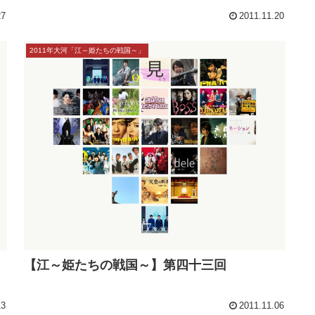
【江～姫たちの戦国～】第四十五回
27
2011.11.20
2011年大河「江～姫たちの戦国～」