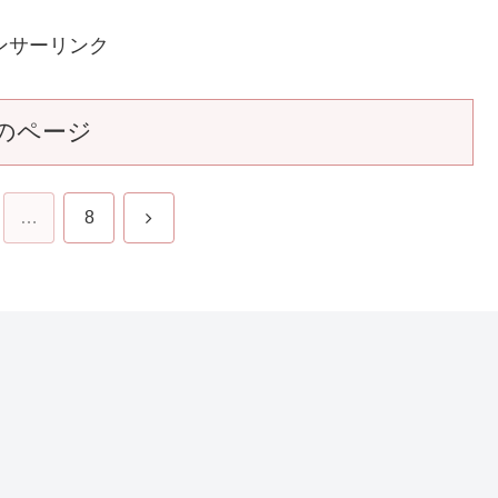
【江～姫たちの戦国～】第四十一回
30
2011.10.23
ンサーリンク
のページ