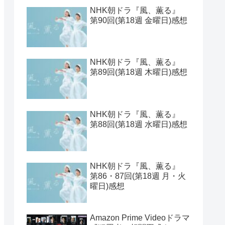
【2026年1月期クールドラ
マ】ラインナップ一覧とキ
ャスト表と期待値ベスト
見取り八段的 2025年の連続
ドラマをランキングしてみ
た
NHK朝ドラ『風、薫る』
第91・92回(第19週 月・火
曜日)感想
NHK朝ドラ『風、薫る』
第90回(第18週 金曜日)感想
NHK朝ドラ『風、薫る』
第89回(第18週 木曜日)感想