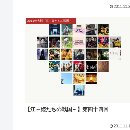
【江～姫たちの戦国～】第四十六回 最終回
統括感想
2011.11.
2011年大河「江～姫たちの戦国～」