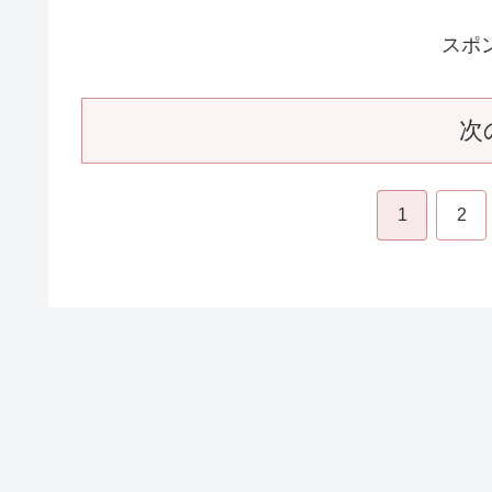
【江～姫たちの戦国～】第四十二回
2011.10.
スポ
次